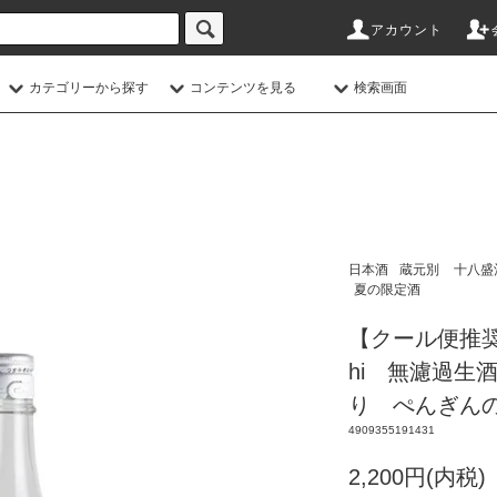
アカウント
カテゴリーから探す
コンテンツを見る
検索画面
日本酒
蔵元別
十八盛
夏の限定酒
【クール便推奨】十
hi 無濾過生酒
り ぺんぎん
4909355191431
2,200円(内税)