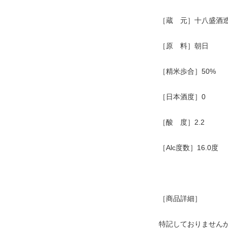
［蔵 元］十八盛酒
［原 料］朝日
［精米歩合］50%
［日本酒度］0
［酸 度］2.2
［Alc度数］16.0度
［商品詳細］
特記しておりません