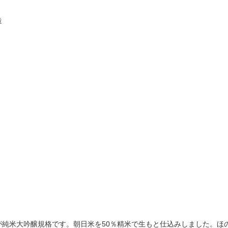
造
が純米大吟醸規格です。朝日米を50％精米で生もと仕込みしました。ほ