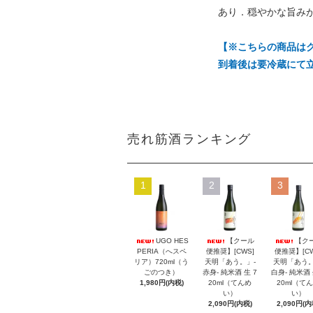
あり．穏やかな旨み
【※こちらの商品は
到着後は要冷蔵にて
売れ筋酒ランキング
1
2
3
UGO HES
【クール
【ク
PERIA（へスペ
便推奨】[CWS]
便推奨】[CW
リア）720ml（う
天明「あう。」-
天明「あう。
ごのつき）
赤身- 純米酒 生 7
白身- 純米酒 
1,980円(内税)
20ml（てんめ
20ml（て
い）
い）
2,090円(内税)
2,090円(内