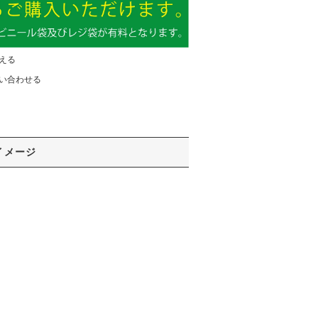
える
い合わせる
イメージ
）