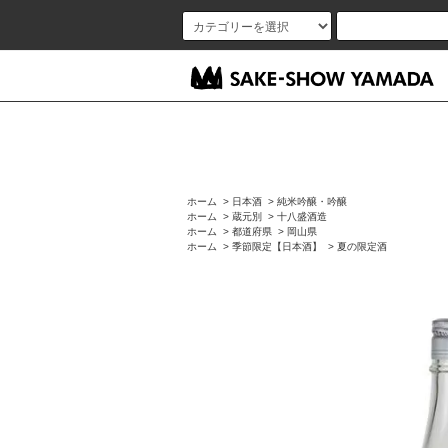
ホーム
>
日本酒
>
純米吟醸・吟醸
ホーム
>
蔵元別
>
十八盛酒造
ホーム
>
都道府県
>
岡山県
ホーム
>
季節限定【日本酒】
>
夏の限定酒