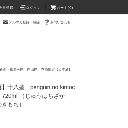
会員登録
ログイン
カート(
0
)
メルマガ登録・解除
お問い合わせ
酒造
都道府県
岡山県
季節限定【日本酒】
八盛 penguin no kimoc
 720ml （じゅうはちざか
のきもち）