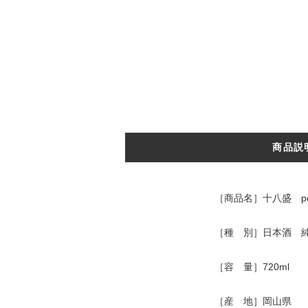
商品説
［商品名］十八盛 pe
［種 別］日本酒 
［容 量］720ml
［産 地］岡山県