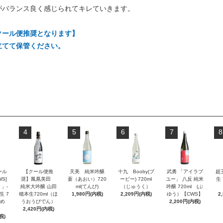
がバランス良く感じられてキレていきます。
クール便推奨となります】
立てて保管ください。
4
5
6
7
8
ール
【クール便推
天美 純米吟醸
十九 Booby(ブ
武勇 「アイラブ
超
S]
奨】鳳凰美田
蒼（あおい）720
ービー) 720ml
ユー」 八反 純米
生 
」-
純米大吟醸 山田
ml(てんび)
（じゅうく）
吟醸 720ml (ぶ
生 7
穂本生720ml（ほ
1,980円(内税)
2,209円(内税)
ゆう）【CWS】
2
んめ
うおうびでん）
2,200円(内税)
2,420円(内税)
税)