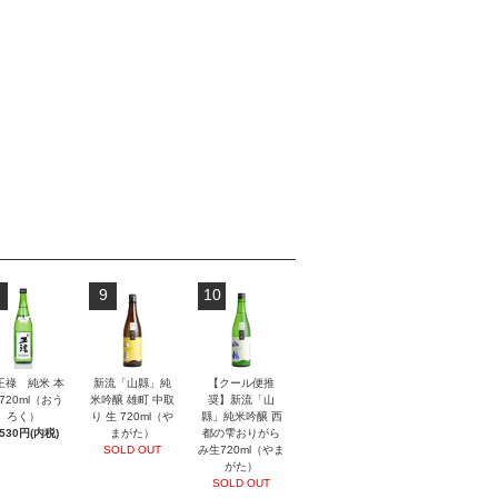
9
10
王祿 純米 本
新流「山縣」純
【クール便推
720ml（おう
米吟醸 雄町 中取
奨】新流「山
ろく）
り 生 720ml（や
縣」純米吟醸 西
,530円(内税)
まがた）
都の雫おりがら
SOLD OUT
み生720ml（やま
がた）
SOLD OUT