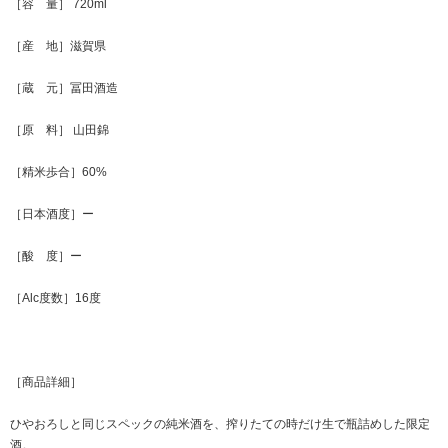
［容 量］ 720ml
［産 地］滋賀県
［蔵 元］冨田酒造
［原 料］ 山田錦
［精米歩合］60%
［日本酒度］ー
［酸 度］ー
［Alc度数］16度
［商品詳細］
ひやおろしと同じスペックの純米酒を、搾りたての時だけ生で瓶詰めした限定
酒。