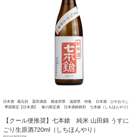
日本酒
蔵元別
冨田酒造
都道府県
滋賀県
特集
日本酒 ひやおろし
季節限定【日本酒】
春の限定酒
日本酒銘柄別
七本鎗（しちほんやり)
【クール便推奨】七本鎗 純米 山田錦 うすに
ごり生原酒720ml（しちほんやり）
4511415032334