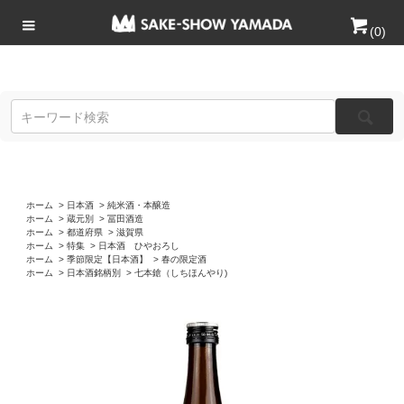
(
0
)
ホーム
>
日本酒
>
純米酒・本醸造
ホーム
>
蔵元別
>
冨田酒造
ホーム
>
都道府県
>
滋賀県
ホーム
>
特集
>
日本酒 ひやおろし
ホーム
>
季節限定【日本酒】
>
春の限定酒
ホーム
>
日本酒銘柄別
>
七本鎗（しちほんやり)