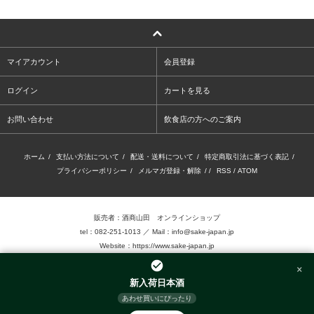
マイアカウント
会員登録
ログイン
カートを見る
お問い合わせ
飲食店の方へのご案内
ホーム
/
支払い方法について
/
配送・送料について
/
特定商取引法に基づく表記
/
プライバシーポリシー
/
メルマガ登録・解除
/ /
RSS
/
ATOM
販売者：酒商山田 オンラインショップ
tel：082-251-1013 ／ Mail：info@sake-japan.jp
Website：
https://www.sake-japan.jp
×
未成年者の飲酒は、法律で禁じられています。
新入荷日本酒
当店では、20歳以上の年齢であることを確認 できない場合、お酒を販売致しません。
あわせ買いにぴったり