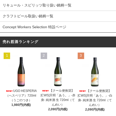
リキュール・スピリッツ取り扱い銘柄一覧
クラフトビール取扱い銘柄一覧
Concept Workers Selection 特設ページ
売れ筋酒ランキング
1
2
3
【クール便推奨】
UGO HESPERIA
【クール便推奨】
[CWS]天明「あう。」-赤
（へスペリア）720ml
[CWS]天明「あう。」-白
身- 純米酒 生 720ml（て
（うごのつき）
身- 純米酒 生 720ml（て
んめい）
1,980円(内税)
んめい）
2,090円(内税)
2,090円(内税)