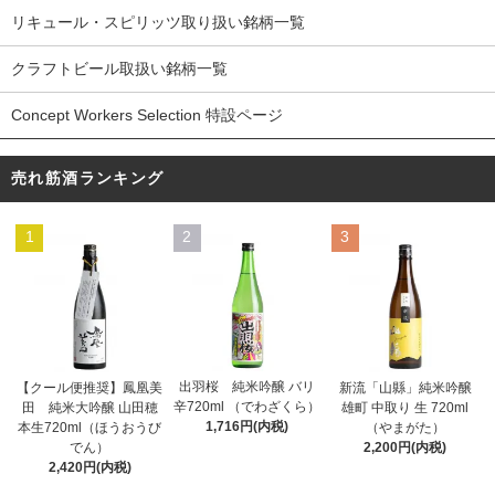
リキュール・スピリッツ取り扱い銘柄一覧
クラフトビール取扱い銘柄一覧
Concept Workers Selection 特設ページ
売れ筋酒ランキング
1
2
3
出羽桜 純米吟醸 バリ
【クール便推奨】鳳凰美
新流「山縣」純米吟醸
辛720ml （でわざくら）
田 純米大吟醸 山田穂
雄町 中取り 生 720ml
1,716円(内税)
本生720ml（ほうおうび
（やまがた）
でん）
2,200円(内税)
2,420円(内税)