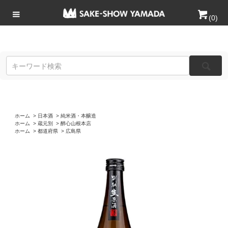
(
0
)
ホーム
>
日本酒
>
純米酒・本醸造
ホーム
>
蔵元別
>
醉心山根本店
ホーム
>
都道府県
>
広島県