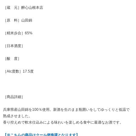
［蔵 元］醉心山根本店
［原 料］山田錦
［精米歩合］65%
［日本酒度］
［酸 度］
［Alc度数］17.5度
［商品詳細］
兵庫県産山田錦を100％使用。新酒を生のまま瓶囲いをしてゆっくりと低温で
熟成させました。
香り控えめで軟水仕込みによる味わいを楽しめる食中に最適なお酒です。
【※こちらの商品はクール便推奨となります】