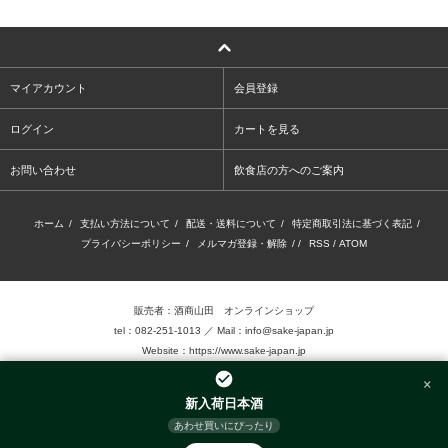
マイアカウント
会員登録
ログイン
カートを見る
お問い合わせ
飲食店の方へのご案内
ホーム
/
支払い方法について
/
配送・送料について
/
特定商取引法に基づく表記
/
プライバシーポリシー
/
メルマガ登録・解除
/ /
RSS
/
ATOM
販売者：酒商山田 オンラインショップ
tel：082-251-1013 ／ Mail：info@sake-japan.jp
Website：
https://www.sake-japan.jp
×
未成年者の飲酒は、法律で禁じられています。
新入荷日本酒
当店では、20歳以上の年齢であることを確認 できない場合、お酒を販売致しません。
あわせ買いにぴったり