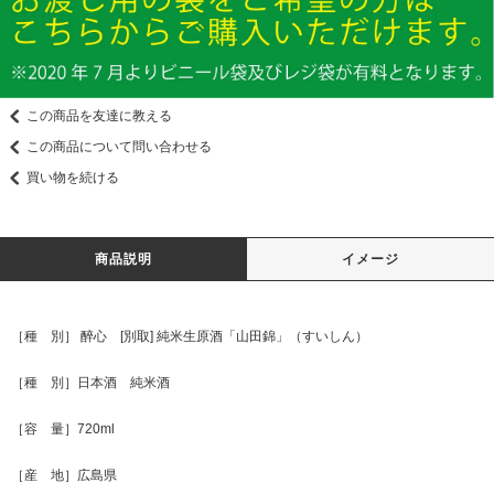
この商品を友達に教える
この商品について問い合わせる
買い物を続ける
商品説明
イメージ
［種 別］ 醉心 [別取] 純米生原酒「山田錦」（すいしん）
［種 別］日本酒 純米酒
［容 量］720ml
［産 地］広島県