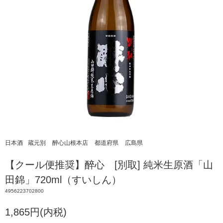
日本酒
蔵元別
醉心山根本店
都道府県
広島県
【クール便推奨】醉心 [別取] 純米生原酒「山
田錦」720ml（すいしん）
4956223702800
1,865円(内税)