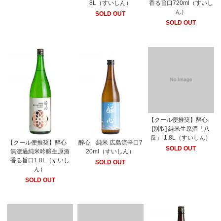
8L（すいしん）
香る旨口720ml（すいし
ん）
SOLD OUT
SOLD OUT
【クール便推奨】醉心
[別取] 純米生原酒「八
反」 1.8L（すいしん）
【クール便推奨】醉心
醉心 純米 広島流辛口7
SOLD OUT
無濾過純米吟醸生原酒
20ml（すいしん）
香る旨口1.8L（すいし
SOLD OUT
ん）
SOLD OUT