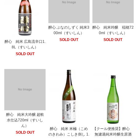
醉心 ぶなのしずく 純米3
醉心 純米吟醸 稲穂72
00ml（すいしん）
0ml（すいしん）
SOLD OUT
SOLD OUT
醉心 純米 広島流辛口1.
8L（すいしん）
SOLD OUT
醉心 純米大吟醸 超軟
水仕込720ml（すいし
ん）
醉心 純米 米極（こめ
【クール便推奨】醉心
SOLD OUT
のきわみ）こしき倒し 1.
無濾過純米吟醸生原酒