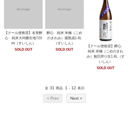
【クール便推奨】名誉醉
醉心 純米 米極（こめ
心 純米大吟醸生地720
のきわみ）蔵熟成1.8L
ml（すいしん）
（すいしん）
【クール便推奨】醉心
SOLD OUT
SOLD OUT
純米 米極（こめのきわ
み）無圧搾り生1.8L（す
いしん）
SOLD OUT
31
1
12
全
商品
-
表示
< Prev
Next >