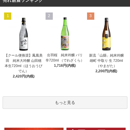
売れ筋酒ランキング
1
2
3
出羽桜 純米吟醸 バリ
【クール便推奨】鳳凰美
新流「山縣」純米吟醸
辛720ml （でわざくら）
田 純米大吟醸 山田穂
雄町 中取り 生 720ml
1,716円(内税)
本生720ml（ほうおうび
（やまがた）
でん）
2,200円(内税)
2,420円(内税)
もっと見る