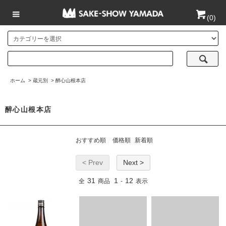
(
0
)
ホーム
>
蔵元別
>
醉心山根本店
醉心山根本店
おすすめ順
価格順
新着順
< Prev
Next >
31
1
12
全
商品
-
表示