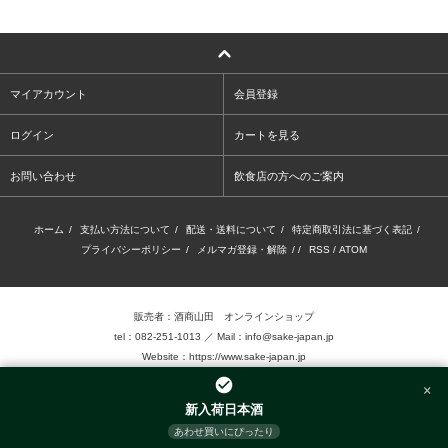
マイアカウント
会員登録
ログイン
カートを見る
お問い合わせ
飲食店の方へのご案内
ホーム
/
支払い方法について
/
配送・送料について
/
特定商取引法に基づく表記
/
プライバシーポリシー
/
メルマガ登録・解除
/ /
RSS
/
ATOM
販売者：酒商山田 オンラインショップ
tel：082-251-1013 ／ Mail：info@sake-japan.jp
Website：
https://www.sake-japan.jp
×
未成年者の飲酒は、法律で禁じられています。
新入荷日本酒
当店では、20歳以上の年齢であることを確認 できない場合、お酒を販売致しません。
あわせ買いにぴったり