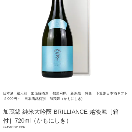
日本酒
蔵元別
加茂錦酒造
都道府県
新潟県
特集
予算別日本酒ギフト
5,000円～
日本酒銘柄別
加茂錦（かもにしき)
加茂錦 純米大吟醸 BRILLIANCE 越淡麗［箱
付］720ml（かもにしき）
4945083011337