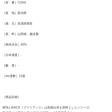
［容 量］720ml
［産 地］新潟県
［蔵 元］加茂錦酒造
［原 料］山田錦、越淡麗
［精米歩合］40%
［日本酒度］-
［酸 度］-
［Alc度数］15度
［商品詳細］
BRILLIANCE（ブリリアンス）は高精白米を原料としたシリーズ。