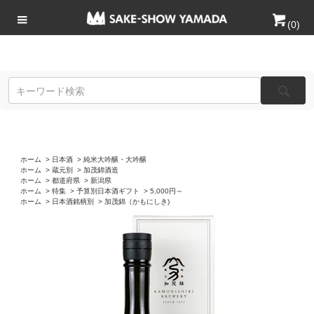
(
0
)
ホーム
>
日本酒
>
純米大吟醸・大吟醸
ホーム
>
蔵元別
>
加茂錦酒造
ホーム
>
都道府県
>
新潟県
ホーム
>
特集
>
予算別日本酒ギフト
>
5,000円～
ホーム
>
日本酒銘柄別
>
加茂錦（かもにしき)