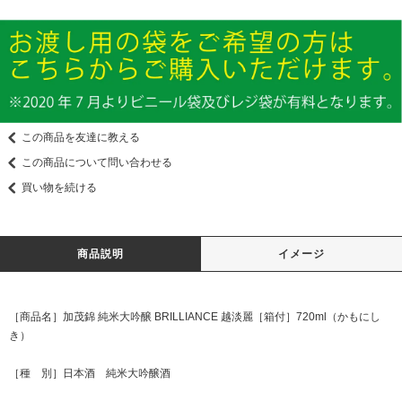
この商品を友達に教える
この商品について問い合わせる
買い物を続ける
商品説明
イメージ
［商品名］加茂錦 純米大吟醸 BRILLIANCE 越淡麗［箱付］720ml（かもにし
き）
［種 別］日本酒 純米大吟醸酒