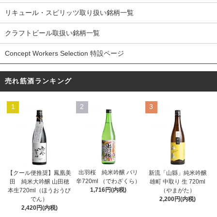
リキュール・スピリッツ取り扱い銘柄一覧
クラフトビール取扱い銘柄一覧
Concept Workers Selection 特設ページ
売れ筋酒ランキング
1
2
3
出羽桜 純米吟醸 バリ
【クール便推奨】鳳凰美
新流「山縣」純米吟醸
辛720ml （でわざくら）
田 純米大吟醸 山田穂
雄町 中取り 生 720ml
1,716円(内税)
本生720ml（ほうおうび
（やまがた）
でん）
2,200円(内税)
2,420円(内税)