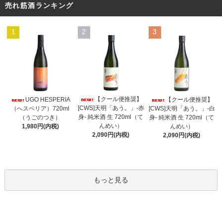
売れ筋酒ランキング
1
2
3
【クール便推奨】
UGO HESPERIA
【クール便推奨】
[CWS]天明「あう。」-赤
（へスペリア）720ml
[CWS]天明「あう。」-白
身- 純米酒 生 720ml（て
（うごのつき）
身- 純米酒 生 720ml（て
んめい）
1,980円(内税)
んめい）
2,090円(内税)
2,090円(内税)
もっと見る