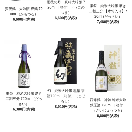
雨後の月 真粋大吟醸 7
獺祭 純米大吟醸 磨き
20ml ［箱付］（うごの
賀茂鶴 大吟醸 双鶴 72
二割三分 【木箱入り】7
つき）
0ml （かもつる）
20ml (だっさい）
6,600円(内税)
6,600円(内税)
7,480円(内税)
幻 純米大吟醸 黒箱 雫
獺祭 純米大吟醸 磨き
酒720ml［箱付］（まぼ
二割三分 720ml （だっ
西條鶴 神髄 純米大吟
ろし）
さい）
醸原酒 720ml ［箱付］
8,910円(内税)
6,380円(内税)
（さいじょうつる）
6,600円(内税)