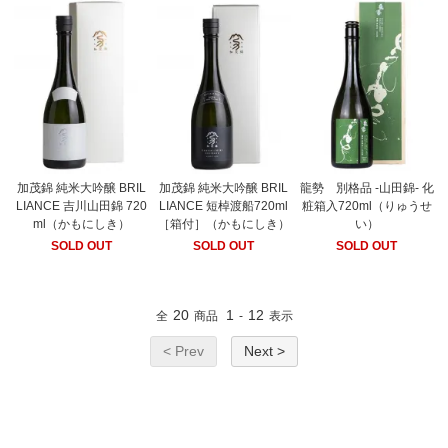
加茂錦 純米大吟醸 BRIL
加茂錦 純米大吟醸 BRIL
龍勢 別格品 -山田錦- 化
LIANCE 吉川山田錦 720
LIANCE 短棹渡船720ml
粧箱入720ml（りゅうせ
ml（かもにしき）
［箱付］（かもにしき）
い）
SOLD OUT
SOLD OUT
SOLD OUT
20
1
12
全
商品
-
表示
< Prev
Next >