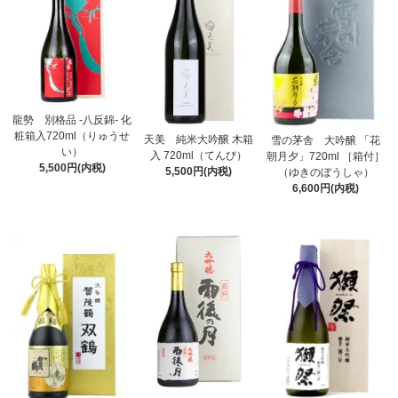
龍勢 別格品 -八反錦- 化
粧箱入720ml（りゅうせ
天美 純米大吟醸 木箱
雪の茅舎 大吟醸 「花
い）
入 720ml（てんび）
朝月夕」720ml ［箱付］
5,500円(内税)
5,500円(内税)
（ゆきのぼうしゃ）
6,600円(内税)