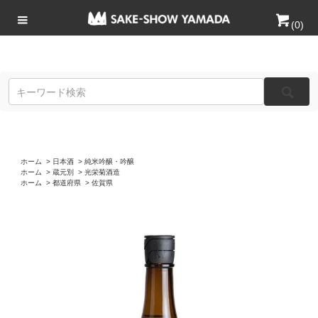
(
0
)
ホーム
>
日本酒
>
純米吟醸・吟醸
ホーム
>
蔵元別
>
光栄菊酒造
ホーム
>
都道府県
>
佐賀県