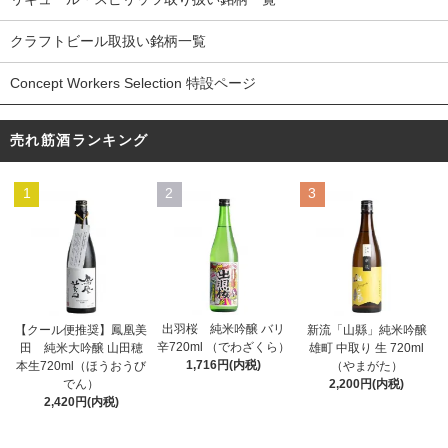
クラフトビール取扱い銘柄一覧
Concept Workers Selection 特設ページ
売れ筋酒ランキング
1
2
3
出羽桜 純米吟醸 バリ
【クール便推奨】鳳凰美
新流「山縣」純米吟醸
辛720ml （でわざくら）
田 純米大吟醸 山田穂
雄町 中取り 生 720ml
1,716円(内税)
本生720ml（ほうおうび
（やまがた）
でん）
2,200円(内税)
2,420円(内税)