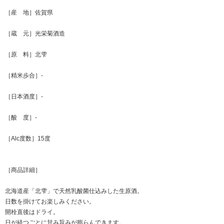
［産 地］佐賀県
［蔵 元］光栄菊酒造
［原 料］北雫
［精米歩合］-
［日本酒度］-
［酸 度］-
［Alc度数］15度
［商品詳細］
北海道産「北雫」で天然乳酸菌仕込みした生原酒。
日数を掛けてお楽しみください。
開栓直後はドライ。
日が経つごとに甘み旨みが膨らんできます。