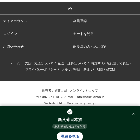
マイアカウント
会員登録
ログイン
カートを見る
お問い合わせ
飲食店の方へのご案内
ホーム
/
支払い方法について
/
配送・送料について
/
特定商取引法に基づく表記
/
プライバシーポリシー
/
メルマガ登録・解除
/ /
RSS
/
ATOM
販売者：酒商山田 オンラインショップ
tel：082-251-1013 ／ Mail：info@sake-japan.jp
Website：
https://www.sake-japan.jp
×
未成年者の飲酒は、法律で禁じられています。
新入荷日本酒
当店では、20歳以上の年齢であることを確認 できない場合、お酒を販売致しません。
あわせ買いにぴったり
©2016.Sake-Show Yamada Inc. Allrights reserved.
詳細を見る