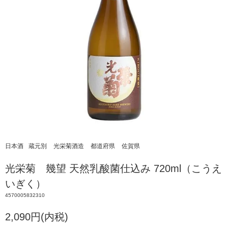
日本酒
蔵元別
光栄菊酒造
都道府県
佐賀県
光栄菊 幾望 天然乳酸菌仕込み 720ml（こうえ
いぎく）
4570005832310
2,090円(内税)