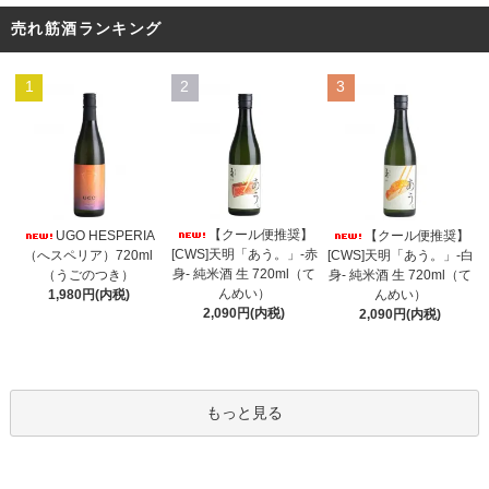
売れ筋酒ランキング
1
2
3
【クール便推奨】
UGO HESPERIA
【クール便推奨】
[CWS]天明「あう。」-赤
（へスペリア）720ml
[CWS]天明「あう。」-白
身- 純米酒 生 720ml（て
（うごのつき）
身- 純米酒 生 720ml（て
んめい）
1,980円(内税)
んめい）
2,090円(内税)
2,090円(内税)
もっと見る