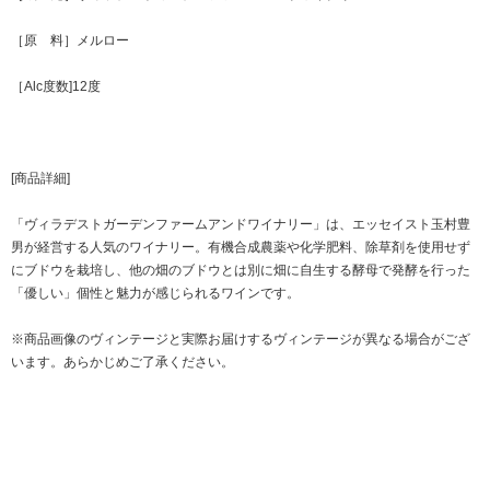
［原 料］メルロー
［Alc度数]12度
[商品詳細]
「ヴィラデストガーデンファームアンドワイナリー」は、エッセイスト玉村豊
男が経営する人気のワイナリー。有機合成農薬や化学肥料、除草剤を使用せず
にブドウを栽培し、他の畑のブドウとは別に畑に自生する酵母で発酵を行った
「優しい」個性と魅力が感じられるワインです。
※商品画像のヴィンテージと実際お届けするヴィンテージが異なる場合がござ
います。あらかじめご了承ください。