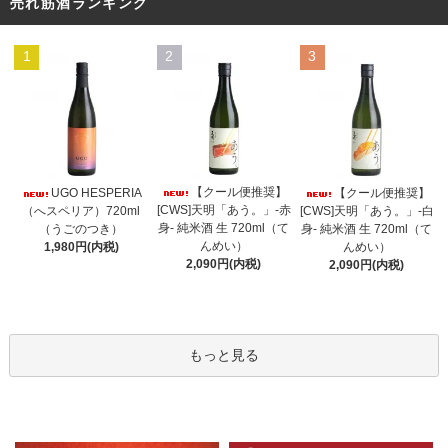
売れ筋酒ランキング
1
2
3
【クール便推奨】
UGO HESPERIA
【クール便推奨】
[CWS]天明「あう。」-赤
（へスペリア）720ml
[CWS]天明「あう。」-白
身- 純米酒 生 720ml（て
（うごのつき）
身- 純米酒 生 720ml（て
んめい）
1,980円(内税)
んめい）
2,090円(内税)
2,090円(内税)
もっと見る