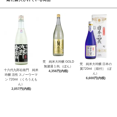
梵 純米大吟醸 GOLD
梵 純米大吟醸 日本の
無濾過 1.8L（ぼん）
翼720ml ［箱付］（ぼ
十六代九郎右衛門 純米
4,356円(内税)
ん）
吟醸 活性 スノーウーマ
6,600円(内税)
ン 720ml （くろうえも
ん）
2,057円(内税)