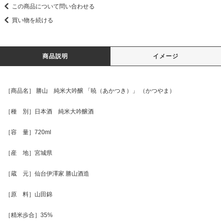
この商品について問い合わせる
買い物を続ける
商品説明
イメージ
［商品名］ 勝山 純米大吟醸 「暁（あかつき）」 （かつやま）
［種 別］日本酒 純米大吟醸酒
［容 量］720ml
［産 地］宮城県
［蔵 元］仙台伊澤家 勝山酒造
［原 料］山田錦
［精米歩合］35%