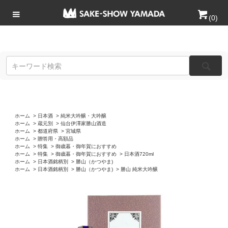
(
0
)
ホーム
>
日本酒
>
純米大吟醸・大吟醸
ホーム
>
蔵元別
>
仙台伊澤家勝山酒造
ホーム
>
都道府県
>
宮城県
ホーム
>
贈答用・高額品
ホーム
>
特集
>
御歳暮・御年賀におすすめ
ホーム
>
特集
>
御歳暮・御年賀におすすめ
>
日本酒720ml
ホーム
>
日本酒銘柄別
>
勝山（かつやま)
ホーム
>
日本酒銘柄別
>
勝山（かつやま)
>
勝山 純米大吟醸