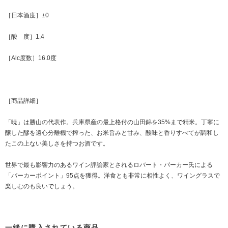
［日本酒度］±0
［酸 度］1.4
［Alc度数］16.0度
［商品詳細］
「暁」は勝山の代表作。兵庫県産の最上格付の山田錦を35%まで精米。丁寧に
醸した醪を遠心分離機で搾った、お米旨みと甘み、酸味と香りすべてが調和し
たこの上ない美しさを持つお酒です。
世界で最も影響力のあるワイン評論家とされるロバート・パーカー氏による
「パーカーポイント」95点を獲得。洋食とも非常に相性よく、ワイングラスで
楽しむのも良いでしょう。
一緒に購入されている商品