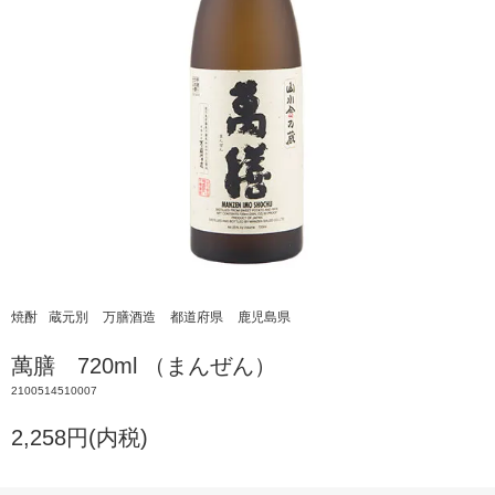
焼酎
蔵元別
万膳酒造
都道府県
鹿児島県
萬膳 720ml （まんぜん）
2100514510007
2,258円(内税)