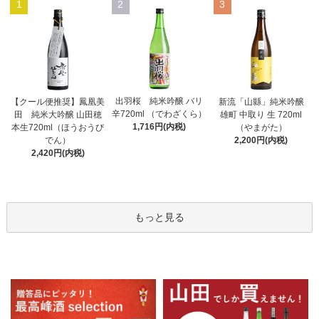
1
2
3
出羽桜 純米吟醸 バリ
【クール便推奨】鳳凰美
新流「山縣」純米吟醸
辛720ml （でわざくら）
田 純米大吟醸 山田穂
雄町 中取り 生 720ml
1,716円(内税)
本生720ml（ほうおうび
（やまがた）
でん）
2,200円(内税)
2,420円(内税)
もっと見る