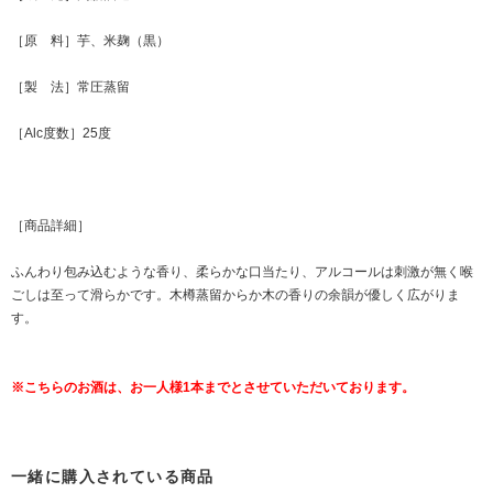
［原 料］芋、米麹（黒）
［製 法］常圧蒸留
［Alc度数］25度
［商品詳細］
ふんわり包み込むような香り、柔らかな口当たり、アルコールは刺激が無く喉
ごしは至って滑らかです。木樽蒸留からか木の香りの余韻が優しく広がりま
す。
※こちらのお酒は、お一人様1本までとさせていただいております。
一緒に購入されている商品