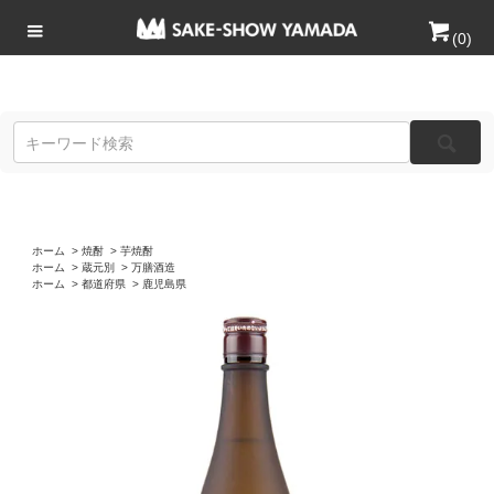
(
0
)
ホーム
>
焼酎
>
芋焼酎
ホーム
>
蔵元別
>
万膳酒造
ホーム
>
都道府県
>
鹿児島県