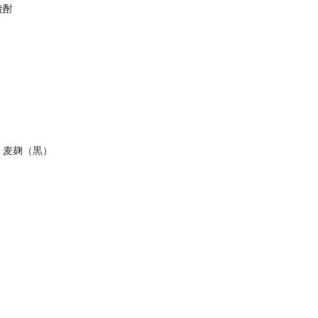
焼酎
、麦麹（黒）