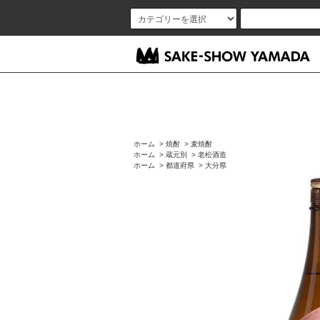
ホーム
>
焼酎
>
麦焼酎
ホーム
>
蔵元別
>
老松酒造
ホーム
>
都道府県
>
大分県