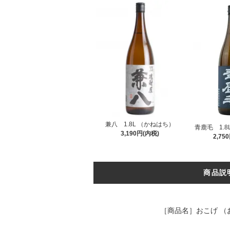
兼八 1.8L （かねはち）
青鹿毛 1.8
3,190円(内税)
2,75
商品説
［商品名］おこげ （