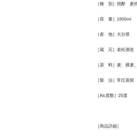
［種 別］焼酎 麦
［容 量］1800ml
［産 地］大分県
［蔵 元］老松酒造
［原 料］麦、裸麦
［製 法］常圧蒸留
［Alc度数］25度
［商品詳細］