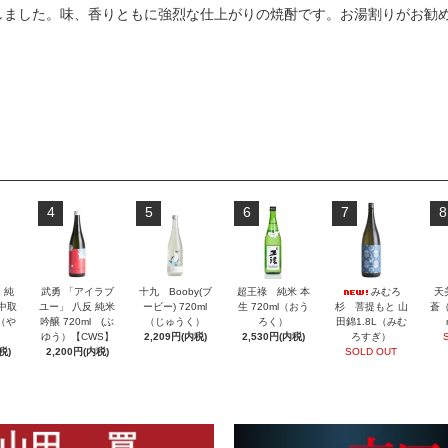
しました。味、香りともに強烈な仕上がりの焼酎です。お湯割りがお勧
4
5
6
7
8
」純
武勇 「アイラブ
十九 Booby(ブ
超王祿 純米 本
みむろ
天
 中取
ユー」 八反 純米
ービー) 720ml
生 720ml（おう
杉 菩提もと 山
蒼（
l（や
吟醸 720ml (ぶ
（じゅうく）
ろく）
田錦1.8L（みむ
ゆう）【CWS】
2,209円(内税)
2,530円(内税)
ろすぎ）
税)
2,200円(内税)
SOLD OUT