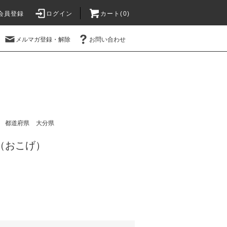
会員登録
ログイン
カート(
0
)
メルマガ登録・解除
お問い合わせ
都道府県
大分県
 （おこげ）