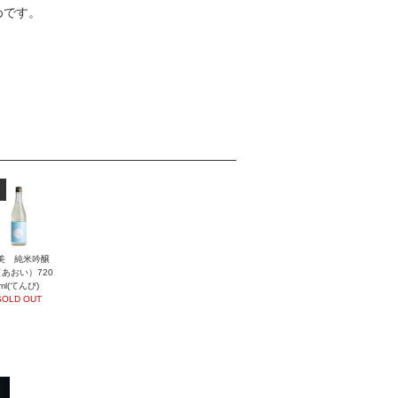
めです。
美 純米吟醸
あおい）720
ml(てんび)
SOLD OUT