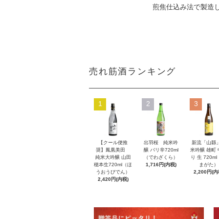
煎焦仕込み法で製造
売れ筋酒ランキング
1
2
3
【クール便推
出羽桜 純米吟
新流「山縣
奨】鳳凰美田
醸 バリ辛720ml
米吟醸 雄町
純米大吟醸 山田
（でわざくら）
り 生 720m
穂本生720ml（ほ
1,716円(内税)
まがた）
うおうびでん）
2,200円(内
2,420円(内税)