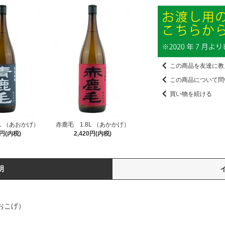
この商品を友達に教
この商品について問
買い物を続ける
L （あおかげ）
赤鹿毛 1.8L （あかかげ）
0円(内税)
2,420円(内税)
明
おこげ）