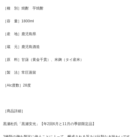
［種 別］焼酎 芋焼酎
［容 量］1800ml
［産 地］鹿児島県
［蔵 元］鹿児島酒造
［原 料］甘藷（黄金千貫）、米麹（タイ産米）
［製 法］常圧蒸留
［Alc度数］28度
［商品詳細］
黒瀬杜氏「黒瀬安光」【年2回6月と11月の季節限定品】
2種類の麹を贅沢に使うことによって、醸成される旨みは比類なき味わいです。