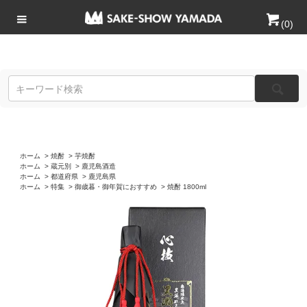
(
0
)
ホーム
>
焼酎
>
芋焼酎
ホーム
>
蔵元別
>
鹿児島酒造
ホーム
>
都道府県
>
鹿児島県
ホーム
>
特集
>
御歳暮・御年賀におすすめ
>
焼酎 1800ml