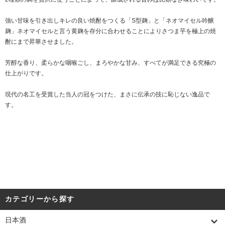
強い甘味を引き出しキレの良い焼酎をつくる「S型麹」と「ネオマイセル吟醸
麹」ネオマイセルと言う黄麹を存分に合わせることによりさつま芋を極上の焼
酎にまで昇華させました。
芳醇な香り、柔らかな咽喉ごし、まろやかな甘み、すべてが満足できる究極の
仕上がりです。
現代の名工を受賞した当人の冠をつけた、まさに伝承の技に恥じない逸品で
す。
カテゴリーから探す
日本酒