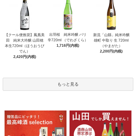
出羽桜 純米吟醸 バリ
【クール便推奨】鳳凰美
新流「山縣」純米吟醸
辛720ml （でわざくら）
田 純米大吟醸 山田穂
雄町 中取り 生 720ml
1,716円(内税)
本生720ml（ほうおうび
（やまがた）
でん）
2,200円(内税)
2,420円(内税)
もっと見る