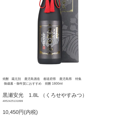
焼酎
蔵元別
鹿児島酒造
都道府県
鹿児島県
特集
御歳暮・御年賀におすすめ
焼酎 1800ml
黒瀬安光 1.8L （くろせやすみつ）
4952425131899
10,450円(内税)