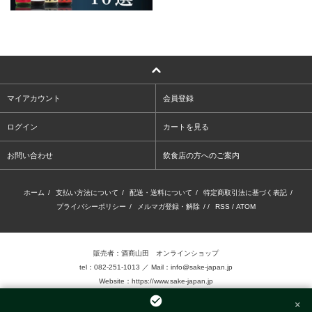
マイアカウント
会員登録
ログイン
カートを見る
お問い合わせ
飲食店の方へのご案内
ホーム
/
支払い方法について
/
配送・送料について
/
特定商取引法に基づく表記
/
プライバシーポリシー
/
メルマガ登録・解除
/ /
RSS
/
ATOM
販売者：酒商山田 オンラインショップ
tel：082-251-1013 ／ Mail：info@sake-japan.jp
Website：
https://www.sake-japan.jp
×
未成年者の飲酒は、法律で禁じられています。