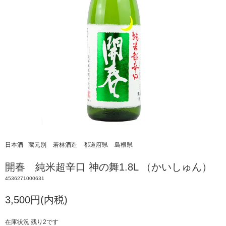
日本酒
蔵元別
若林酒造
都道府県
島根県
開春 純米超辛口 神の舞1.8L （かいしゅん）
4536271000631
3,500円(内税)
在庫状況 残り2です