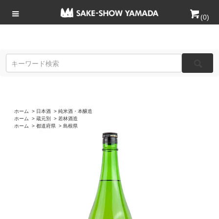
(
0
)
ホーム
>
日本酒
>
純米酒・本醸造
ホーム
>
蔵元別
>
若林酒造
ホーム
>
都道府県
>
島根県