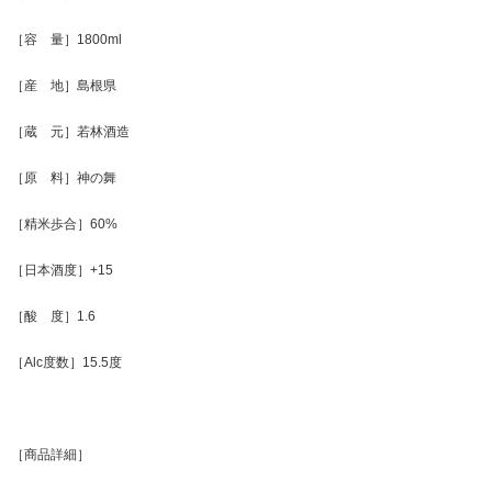
［容 量］1800ml
［産 地］島根県
［蔵 元］若林酒造
［原 料］神の舞
［精米歩合］60%
［日本酒度］+15
［酸 度］1.6
［Alc度数］15.5度
［商品詳細］