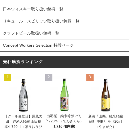
日本ウィスキー取り扱い銘柄一覧
リキュール・スピリッツ取り扱い銘柄一覧
クラフトビール取扱い銘柄一覧
Concept Workers Selection 特設ページ
売れ筋酒ランキング
1
2
3
出羽桜 純米吟醸 バリ
【クール便推奨】鳳凰美
新流「山縣」純米吟醸
辛720ml （でわざくら）
田 純米大吟醸 山田穂
雄町 中取り 生 720ml
1,716円(内税)
本生720ml（ほうおうび
（やまがた）