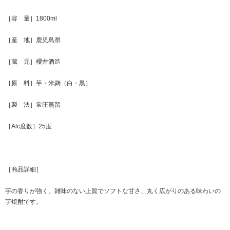
［容 量］1800ml
［産 地］鹿児島県
［蔵 元］櫻井酒造
［原 料］芋・米麹（白・黒）
［製 法］常圧蒸留
［Alc度数］25度
［商品詳細］
芋の香りが強く、雑味のない上質でソフトな甘さ、丸く広がりのある味わいの
芋焼酎です。