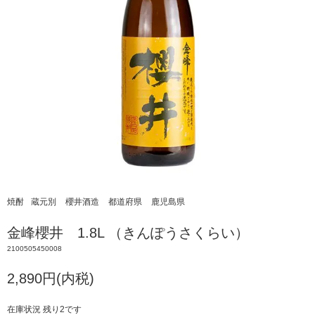
焼酎
蔵元別
櫻井酒造
都道府県
鹿児島県
金峰櫻井 1.8L （きんぽうさくらい）
2100505450008
2,890円(内税)
在庫状況 残り2です