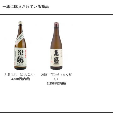
一緒に購入されている商品
川越 1.8L （かわごえ）
萬膳 720ml （まんぜ
3,680円(内税)
ん）
2,258円(内税)