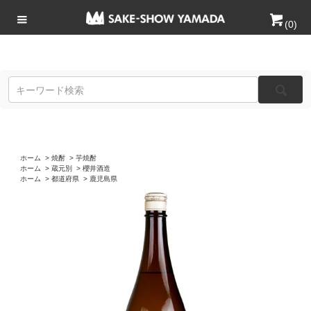
(
0
)
ホーム
>
焼酎
>
芋焼酎
ホーム
>
蔵元別
>
櫻井酒造
ホーム
>
都道府県
>
鹿児島県