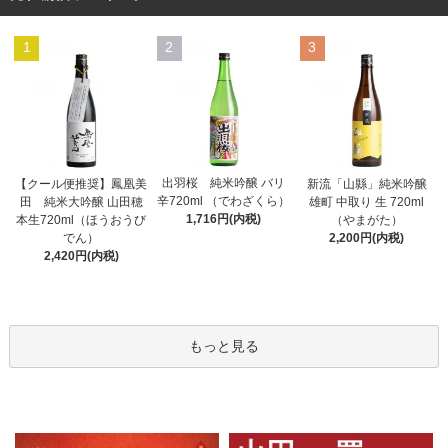
1
2
3
出羽桜 純米吟醸 バリ
【クール便推奨】鳳凰美
新流「山縣」純米吟醸
辛720ml （でわざくら）
田 純米大吟醸 山田穂
雄町 中取り 生 720ml
1,716円(内税)
本生720ml（ほうおうび
（やまがた）
でん）
2,200円(内税)
2,420円(内税)
もっと見る