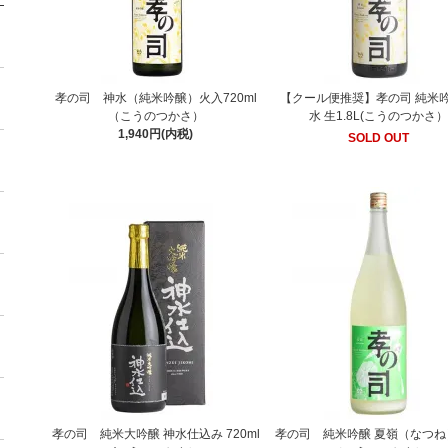
孝の司 神水（純米吟醸）火入720ml
【クール便推奨】孝の司 純米吟
（こうのつかさ）
水 生1.8L(こうのつかさ
1,940円(内税)
SOLD OUT
孝の司 純米大吟醸 神水仕込み 720ml
孝の司 純米吟醸 夏嶺（なつね）