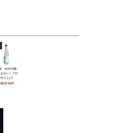
美 純米吟醸
あおい）720
ml(てんび)
SOLD OUT