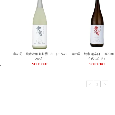
孝の司 純米吟醸 銀世界1.8L（こうの
孝の司 純米 超辛口 1800m
つかさ）
うのつかさ）
SOLD OUT
SOLD OUT
<
1
>