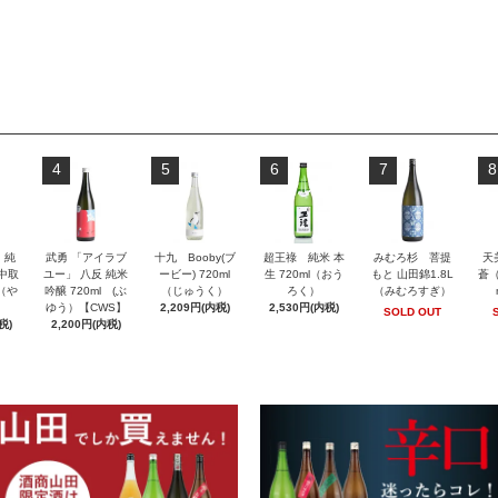
4
5
6
7
8
」純
武勇 「アイラブ
十九 Booby(ブ
超王祿 純米 本
みむろ杉 菩提
天
 中取
ユー」 八反 純米
ービー) 720ml
生 720ml（おう
もと 山田錦1.8L
蒼（
l（や
吟醸 720ml (ぶ
（じゅうく）
ろく）
（みむろすぎ）
ゆう）【CWS】
2,209円(内税)
2,530円(内税)
SOLD OUT
税)
2,200円(内税)