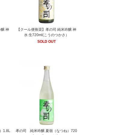
醸 神
【クール便推奨】孝の司 純米吟醸 神
）
水 生720ml(こうのつかさ）
SOLD OUT
1.8L
孝の司 純米吟醸 夏嶺（なつね）720