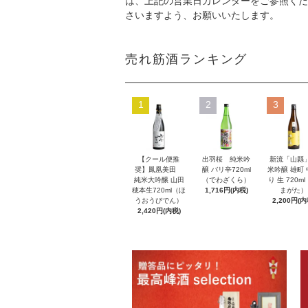
は、上記の営業日カレンダーをご参照くだ
さいますよう、お願いいたします。
売れ筋酒ランキング
1
2
3
【クール便推
出羽桜 純米吟
新流「山縣
奨】鳳凰美田
醸 バリ辛720ml
米吟醸 雄町
純米大吟醸 山田
（でわざくら）
り 生 720m
穂本生720ml（ほ
1,716円(内税)
まがた）
うおうびでん）
2,200円(内
2,420円(内税)