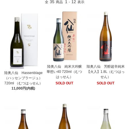
35
1
12
全
商品
-
表示
陸奥八仙 純米大吟醸
陸奥八仙 芳醇超辛純米
華想い40 720ml（むつ
【火入】1.8L（むつはっ
陸奥八仙 Hassenblage
はっせん）
せん）
（ハッセンブラージュ）
SOLD OUT
SOLD OUT
720ml （むつはっせん）
11,000円(内税)