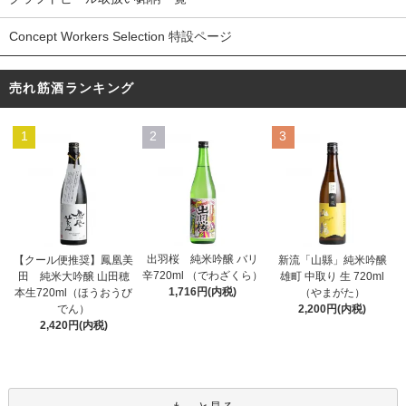
Concept Workers Selection 特設ページ
売れ筋酒ランキング
1
2
3
出羽桜 純米吟醸 バリ
【クール便推奨】鳳凰美
新流「山縣」純米吟醸
辛720ml （でわざくら）
田 純米大吟醸 山田穂
雄町 中取り 生 720ml
1,716円(内税)
本生720ml（ほうおうび
（やまがた）
でん）
2,200円(内税)
2,420円(内税)