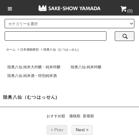
(
0
)
ホーム
>
日本酒銘柄別
>
陸奥八仙（むつはっせん)
陸奥八仙 純米大吟醸・純米吟醸
陸奥八仙 純米吟醸
陸奥八仙 純米酒・特別純米酒
陸奥八仙（むつはっせん)
おすすめ順
価格順
新着順
< Prev
Next >