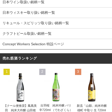
日本ワイン取扱い銘柄一覧
日本ウィスキー取り扱い銘柄一覧
リキュール・スピリッツ取り扱い銘柄一覧
クラフトビール取扱い銘柄一覧
Concept Workers Selection 特設ページ
売れ筋酒ランキング
1
2
3
出羽桜 純米吟醸 バリ
【クール便推奨】鳳凰美
新流「山縣」純米吟醸
辛720ml （でわざくら）
田 純米大吟醸 山田穂
雄町 中取り 生 720ml