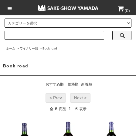
(
0
)
ホーム
>
ワイナリー別
>
Book road
Book road
おすすめ順
価格順
新着順
< Prev
Next >
6
1
6
全
商品
-
表示