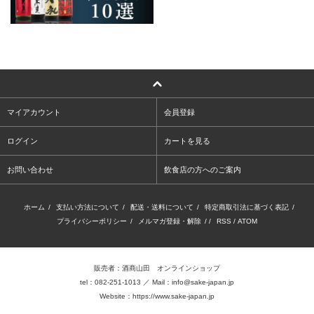
マイアカウント
会員登録
ログイン
カートを見る
お問い合わせ
飲食店の方へのご案内
ホーム
/
支払い方法について
/
配送・送料について
/
特定商取引法に基づく表記
/
プライバシーポリシー
/
メルマガ登録・解除
/ /
RSS
/
ATOM
販売者：酒商山田 オンラインショップ
tel：082-251-1013 ／ Mail：info@sake-japan.jp
Website：
https://www.sake-japan.jp