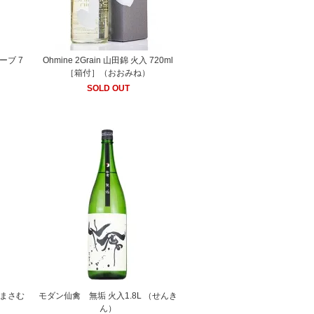
ーブ 7
Ohmine 2Grain 山田錦 火入 720ml
［箱付］（おおみね）
SOLD OUT
きまさむ
モダン仙禽 無垢 火入1.8L （せんき
ん）