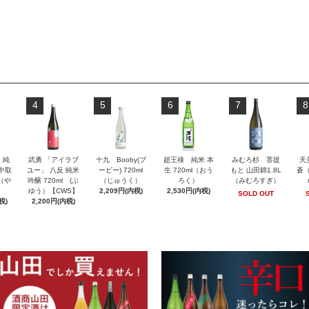
4
5
6
7
8
」純
武勇 「アイラブ
十九 Booby(ブ
超王祿 純米 本
みむろ杉 菩提
天
 中取
ユー」 八反 純米
ービー) 720ml
生 720ml（おう
もと 山田錦1.8L
蒼（
l（や
吟醸 720ml (ぶ
（じゅうく）
ろく）
（みむろすぎ）
ゆう）【CWS】
2,209円(内税)
2,530円(内税)
SOLD OUT
税)
2,200円(内税)