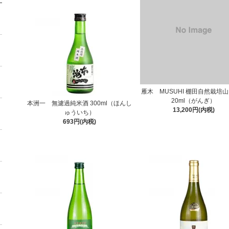
雁木 MUSUHI 棚田自然栽培山
20ml（がんぎ）
本洲一 無濾過純米酒 300ml（ほんし
13,200円(内税)
ゅういち）
693円(内税)