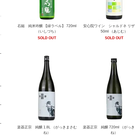
石鎚 純米吟醸 【緑ラベル】 720ml
安心院ワイン シャルドネ リザ
（いしづち）
50ml （あじむ）
SOLD OUT
SOLD OUT
楽器正宗 純醸 1.8L （がっきまさむ
楽器正宗 純醸 720ml （がっ
ね）
ね）