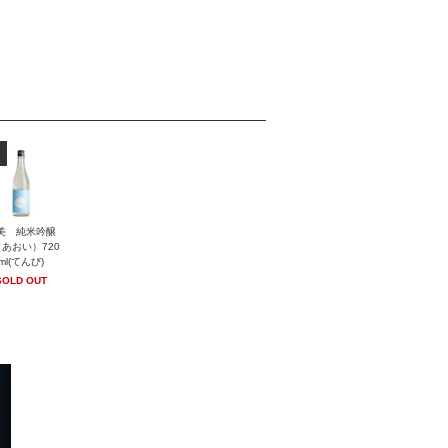
美 純米吟醸
あおい）720
ml(てんび)
SOLD OUT