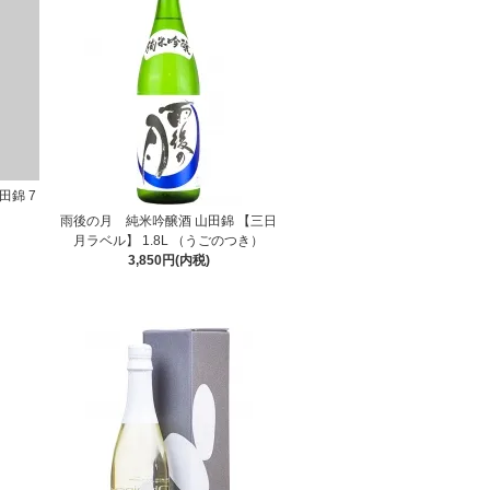
田錦 7
雨後の月 純米吟醸酒 山田錦 【三日
月ラベル】 1.8L （うごのつき）
3,850円(内税)