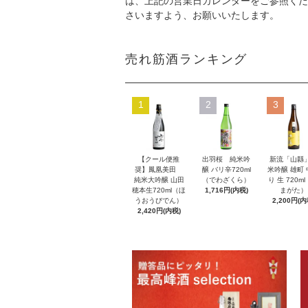
は、上記の営業日カレンダーをご参照くだ
さいますよう、お願いいたします。
売れ筋酒ランキング
1
2
3
【クール便推
出羽桜 純米吟
新流「山縣
奨】鳳凰美田
醸 バリ辛720ml
米吟醸 雄町
純米大吟醸 山田
（でわざくら）
り 生 720m
穂本生720ml（ほ
1,716円(内税)
まがた）
うおうびでん）
2,200円(内
2,420円(内税)