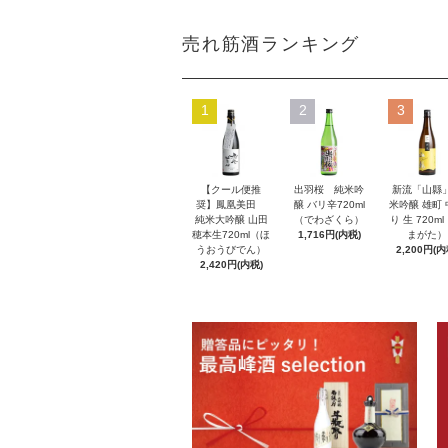
売れ筋酒ランキング
1
2
3
【クール便推
出羽桜 純米吟
新流「山縣
奨】鳳凰美田
醸 バリ辛720ml
米吟醸 雄町
純米大吟醸 山田
（でわざくら）
り 生 720m
穂本生720ml（ほ
1,716円(内税)
まがた）
うおうびでん）
2,200円(内
2,420円(内税)