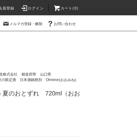
会員登録
ログイン
カート(
0
)
メルマガ登録・解除
お問い合わせ
造株式会社
都道府県
山口県
夏の限定酒
日本酒銘柄別
Ohmine(おおみね)
rain 夏のおとずれ 720ml（おお