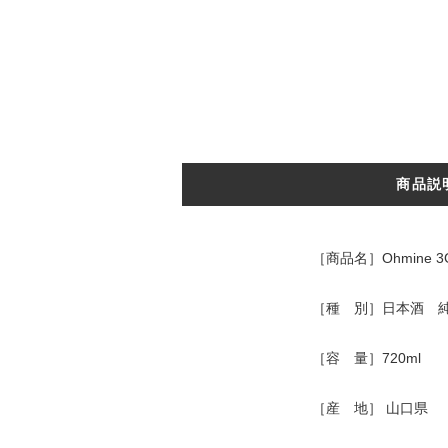
商品説
［商品名］Ohmine 3
［種 別］日本酒 
［容 量］720ml
［産 地］ 山口県