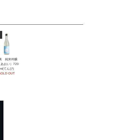
美 純米吟醸
あおい）720
ml(てんび)
SOLD OUT