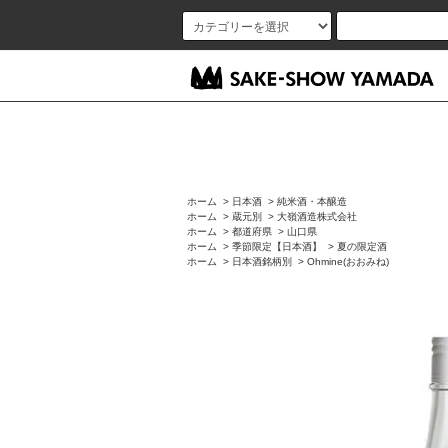
ホーム
>
日本酒
>
純米酒・本醸造
ホーム
>
蔵元別
>
大嶺酒造株式会社
ホーム
>
都道府県
>
山口県
ホーム
>
季節限定【日本酒】
>
夏の限定酒
ホーム
>
日本酒銘柄別
>
Ohmine(おおみね)