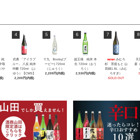
4
5
6
7
8
」純
武勇 「アイラブ
十九 Booby(ブ
超王祿 純米 本
みむろ
天
 中取
ユー」 八反 純米
ービー) 720ml
生 720ml（おう
杉 菩提もと 山
蒼（
l（や
吟醸 720ml (ぶ
（じゅうく）
ろく）
田錦1.8L（みむ
ゆう）【CWS】
2,209円(内税)
2,530円(内税)
ろすぎ）
税)
2,200円(内税)
SOLD OUT