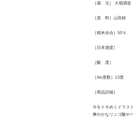
［蔵 元］ 大嶺酒造
［原 料］山田錦
［精米歩合］50％
［日本酒度］
［酸 度］
［Alc度数］13度
［商品詳細］
今をトキめくイラス
爽やかなリンゴ酸や