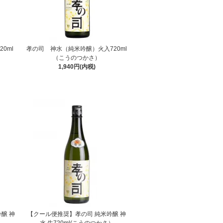
0ml
孝の司 神水（純米吟醸）火入720ml
（こうのつかさ）
1,940円(内税)
醸 神
【クール便推奨】孝の司 純米吟醸 神