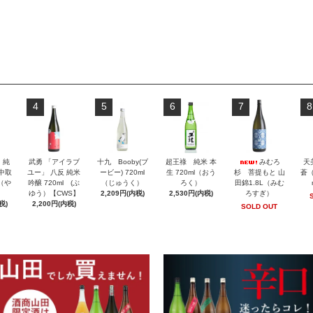
4
5
6
7
8
」純
武勇 「アイラブ
十九 Booby(ブ
超王祿 純米 本
みむろ
天
 中取
ユー」 八反 純米
ービー) 720ml
生 720ml（おう
杉 菩提もと 山
蒼（
l（や
吟醸 720ml (ぶ
（じゅうく）
ろく）
田錦1.8L（みむ
ゆう）【CWS】
2,209円(内税)
2,530円(内税)
ろすぎ）
税)
2,200円(内税)
SOLD OUT