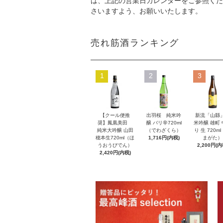
は、上記の営業日カレンダーをご参照くだ
さいますよう、お願いいたします。
売れ筋酒ランキング
1
2
3
【クール便推
出羽桜 純米吟
新流「山縣
奨】鳳凰美田
醸 バリ辛720ml
米吟醸 雄町
純米大吟醸 山田
（でわざくら）
り 生 720m
穂本生720ml（ほ
1,716円(内税)
まがた）
うおうびでん）
2,200円(内
2,420円(内税)