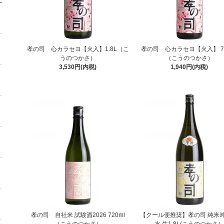
孝の司 心カラセヨ【火入】1.8L（こ
孝の司 心カラセヨ【火入】 72
うのつかさ）
（こうのつかさ）
3,530円(内税)
1,940円(内税)
孝の司 自社米 試験酒2026 720ml
【クール便推奨】孝の司 純米吟