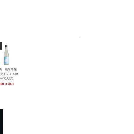
美 純米吟醸
あおい）720
ml(てんび)
SOLD OUT