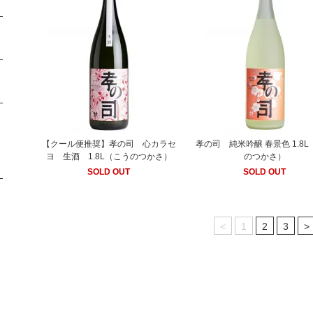
【クール便推奨】孝の司 心カラセ
孝の司 純米吟醸 春景色 1.8
ヨ 生酒 1.8L（こうのつかさ）
のつかさ）
SOLD OUT
SOLD OUT
<
1
2
3
>