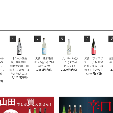
4
5
6
7
8
ール
【クール便推
天美 純米吟醸
十九 Booby(ブ
武勇 「アイラブ
超
S]
奨】鳳凰美田
蒼（あおい）720
ービー) 720ml
ユー」 八反 純米
生 
」-
純米大吟醸 山田
ml(てんび)
（じゅうく）
吟醸 720ml (ぶ
生 7
穂本生720ml（ほ
1,980円(内税)
2,209円(内税)
ゆう）【CWS】
2
んめ
うおうびでん）
2,200円(内税)
2,420円(内税)
税)