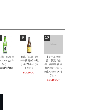
9
10
王祿 純米 本
新流「山縣」純
【クール便推
720ml（おう
米吟醸 雄町 中取
奨】新流「山
ろく）
り 生 720ml（や
縣」純米吟醸 西
,530円(内税)
まがた）
都の雫おりがら
み生720ml（やま
SOLD OUT
がた）
SOLD OUT