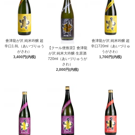
會津龍が沢 純米吟醸 超
會津龍が沢 純米吟醸 超
辛口1.8L（あいづりゅう
辛口720ml（あいづりゅ
【クール便推奨】會津龍
がさわ）
うがさわ）
が沢 純米大吟醸 生原酒
3,400円(内税)
1,700円(内税)
720ml（あいづりゅうが
さわ）
2,000円(内税)