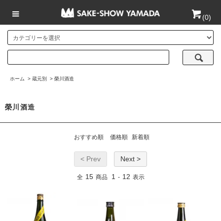
(
0
)
ホーム
>
蔵元別
>
榮川酒造
榮川酒造
おすすめ順
価格順
新着順
< Prev
Next >
15
1
12
全
商品
-
表示