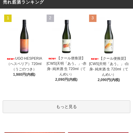
売れ筋酒ランキング
1
2
3
【クール便推奨】
UGO HESPERIA
【クール便推奨】
[CWS]天明「あう。」-赤
（へスペリア）720ml
[CWS]天明「あう。」-白
身- 純米酒 生 720ml（て
（うごのつき）
身- 純米酒 生 720ml（て
んめい）
1,980円(内税)
んめい）
2,090円(内税)
2,090円(内税)
もっと見る