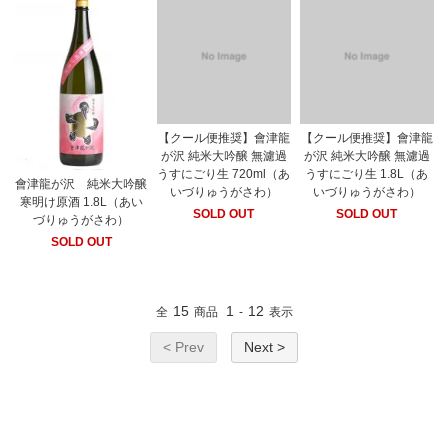
【クール便推奨】會津龍
【クール便推奨】會津龍
が沢 純米大吟醸 無濾過
が沢 純米大吟醸 無濾過
うすにごり生 720ml（あ
うすにごり生 1.8L（あ
會津龍が沢 純米大吟醸
いづりゅうがさわ）
いづりゅうがさわ）
寒明け原酒 1.8L（あい
SOLD OUT
SOLD OUT
づりゅうがさわ）
SOLD OUT
15
1
12
全
商品
-
表示
< Prev
Next >