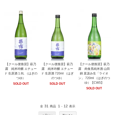
【クール便推奨】萩乃
【クール便推奨】萩乃
【クール便推奨】萩乃
露 純米吟醸 エチュー
露 純米吟醸 エチュー
露 肉食系純米酒 山田
ド 生原酒 1.8L （はぎの
ド 生原酒 720ml （はぎ
錦 直汲み生「ライオ
つゆ）
のつゆ）
ン」 720ml （はぎのつ
ゆ）【CWS】
SOLD OUT
SOLD OUT
SOLD OUT
31
1
12
全
商品
-
表示