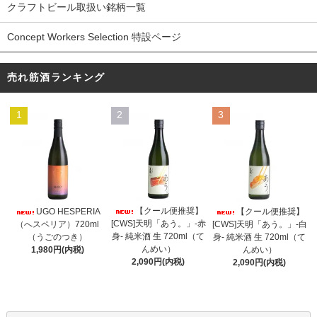
クラフトビール取扱い銘柄一覧
Concept Workers Selection 特設ページ
売れ筋酒ランキング
1
2
3
【クール便推奨】
UGO HESPERIA
【クール便推奨】
[CWS]天明「あう。」-赤
（へスペリア）720ml
[CWS]天明「あう。」-白
身- 純米酒 生 720ml（て
（うごのつき）
身- 純米酒 生 720ml（て
んめい）
1,980円(内税)
んめい）
2,090円(内税)
2,090円(内税)