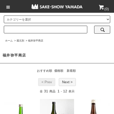
(
0
)
ホーム
>
蔵元別
>
福井弥平商店
福井弥平商店
おすすめ順
価格順
新着順
< Prev
Next >
31
1
12
全
商品
-
表示