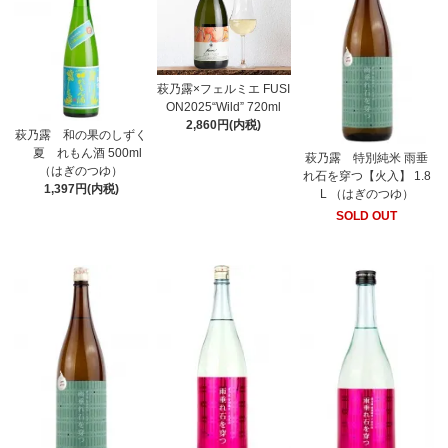
萩乃露×フェルミエ FUSI
ON2025“Wild” 720ml
2,860円(内税)
萩乃露 和の果のしずく
夏 れもん酒 500ml
萩乃露 特別純米 雨垂
（はぎのつゆ）
れ石を穿つ【火入】 1.8
1,397円(内税)
L （はぎのつゆ）
SOLD OUT