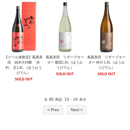
【クール便推奨】鳳凰美
鳳凰美田 リザーブオー
鳳凰美田 リザーブオー
田 純米大吟醸 「赤
ダー 愛国1.8L（ほうお
ダー 神力 1.8L（ほうお
判」 生1.8L （ほうおう
うびでん）
うびでん）
びでん）
SOLD OUT
SOLD OUT
SOLD OUT
85
13
24
全
商品
-
表示
< Prev
Next >