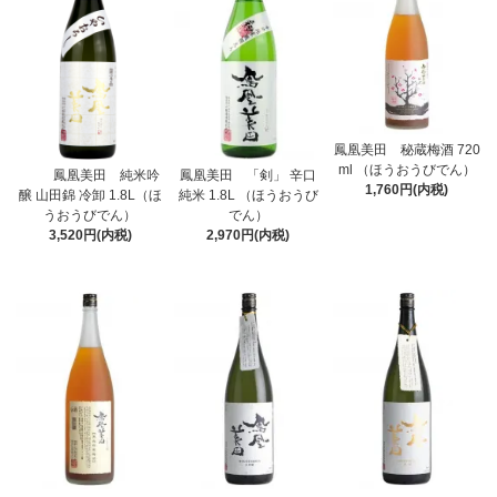
鳳凰美田 秘蔵梅酒 720
ml （ほうおうびでん）
鳳凰美田 純米吟
鳳凰美田 「剣」 辛口
1,760円(内税)
醸 山田錦 冷卸 1.8L（ほ
純米 1.8L （ほうおうび
うおうびでん）
でん）
3,520円(内税)
2,970円(内税)