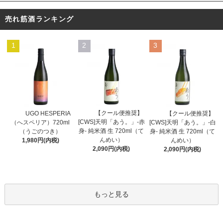
売れ筋酒ランキング
1
2
3
【クール便推奨】
UGO HESPERIA
【クール便推奨】
[CWS]天明「あう。」-赤
（へスペリア）720ml
[CWS]天明「あう。」-白
身- 純米酒 生 720ml（て
（うごのつき）
身- 純米酒 生 720ml（て
んめい）
1,980円(内税)
んめい）
2,090円(内税)
2,090円(内税)
もっと見る