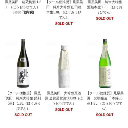
鳳凰美田 秘蔵梅酒 1.8
【クール便推奨】鳳凰美
鳳凰美田 純米大吟醸
L （ほうおうびでん）
田 純米大吟醸 山田穂
渡船本生 1.8L（ほうお
3,080円(内税)
本生1.8L （ほうおうび
うびでん）
でん）
SOLD OUT
SOLD OUT
【クール便推奨】 鳳凰
鳳凰美田 大吟醸原酒
【クール便推奨】鳳凰美
美田 純米大吟醸 髭判
鳳 金賞受賞酒500ml（ほ
田 試験醸造 千本錦55
【生】 1.8L（ほうおう
うおうびでん）
生1.8L （ほうおうびで
びでん）
ん）
SOLD OUT
SOLD OUT
SOLD OUT