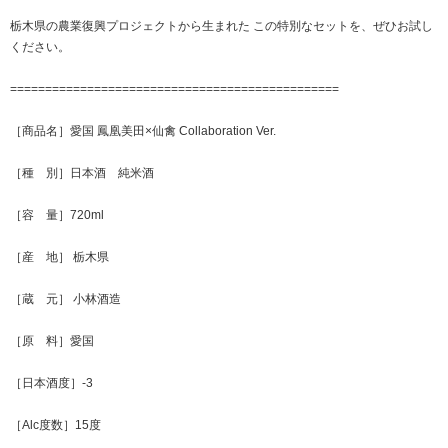
栃木県の農業復興プロジェクトから生まれた この特別なセットを、ぜひお試し
ください。
===============================================
［商品名］愛国 鳳凰美田×仙禽 Collaboration Ver.
［種 別］日本酒 純米酒
［容 量］720ml
［産 地］ 栃木県
［蔵 元］ 小林酒造
［原 料］愛国
［日本酒度］-3
［Alc度数］15度