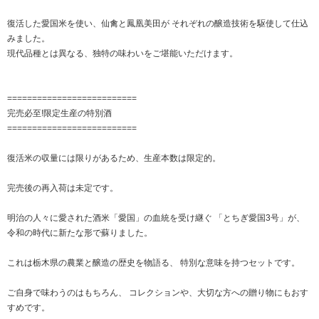
復活した愛国米を使い、仙禽と鳳凰美田が それぞれの醸造技術を駆使して仕込
みました。
現代品種とは異なる、独特の味わいをご堪能いただけます。
==========================
完売必至!限定生産の特別酒
==========================
復活米の収量には限りがあるため、生産本数は限定的。
完売後の再入荷は未定です。
明治の人々に愛された酒米「愛国」の血統を受け継ぐ 「とちぎ愛国3号」が、
令和の時代に新たな形で蘇りました。
これは栃木県の農業と醸造の歴史を物語る、 特別な意味を持つセットです。
ご自身で味わうのはもちろん、 コレクションや、大切な方への贈り物にもおす
すめです。