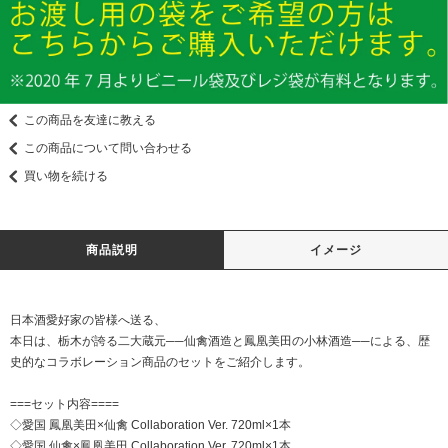
この商品を友達に教える
この商品について問い合わせる
買い物を続ける
商品説明
イメージ
日本酒愛好家の皆様へ送る、
本日は、栃木が誇る二大蔵元──仙禽酒造と鳳凰美田の小林酒造──による、歴
史的なコラボレーション商品のセットをご紹介します。
===セット内容====
◇愛国 鳳凰美田×仙禽 Collaboration Ver. 720ml×1本
◇愛国 仙禽×鳳凰美田 Collaboration Ver. 720ml×1本