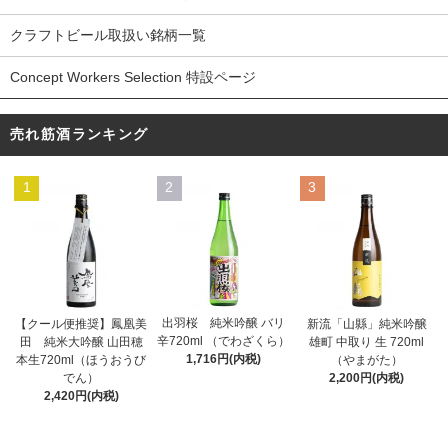
クラフトビール取扱い銘柄一覧
Concept Workers Selection 特設ページ
売れ筋酒ランキング
1
2
3
出羽桜 純米吟醸 バリ
【クール便推奨】鳳凰美
新流「山縣」純米吟醸
辛720ml （でわざくら）
田 純米大吟醸 山田穂
雄町 中取り 生 720ml
1,716円(内税)
本生720ml（ほうおうび
（やまがた）
でん）
2,200円(内税)
2,420円(内税)