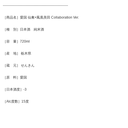
---------------------------------------------------------
［商品名］愛国 仙禽×鳳凰美田 Collaboration Ver.
［種 別］日本酒 純米酒
［容 量］720ml
［産 地］ 栃木県
［蔵 元］ せんきん
［原 料］愛国
［日本酒度］-3
［Alc度数］15度