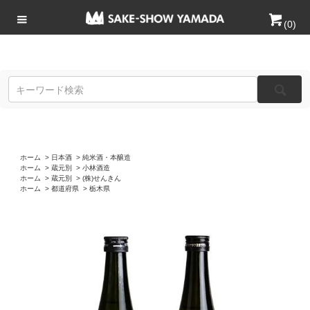
(
0
)
ホーム
>
日本酒
>
純米酒・本醸造
ホーム
>
蔵元別
>
小林酒造
ホーム
>
蔵元別
>
(株)せんきん
ホーム
>
都道府県
>
栃木県