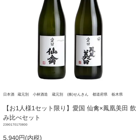
日本酒
蔵元別
小林酒造
蔵元別
(株)せんきん
都道府県
栃木県
【お1人様1セット限り】愛国 仙禽×鳳凰美田 飲
み比べセット
2390170170800
5,940円(内税)