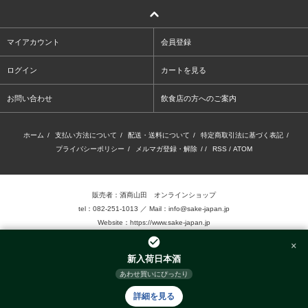
マイアカウント
会員登録
ログイン
カートを見る
お問い合わせ
飲食店の方へのご案内
ホーム
/
支払い方法について
/
配送・送料について
/
特定商取引法に基づく表記
/
プライバシーポリシー
/
メルマガ登録・解除
/ /
RSS
/
ATOM
販売者：酒商山田 オンラインショップ
tel：082-251-1013 ／ Mail：info@sake-japan.jp
Website：
https://www.sake-japan.jp
×
未成年者の飲酒は、法律で禁じられています。
新入荷日本酒
当店では、20歳以上の年齢であることを確認 できない場合、お酒を販売致しません。
あわせ買いにぴったり
©2016.Sake-Show Yamada Inc. Allrights reserved.
詳細を見る