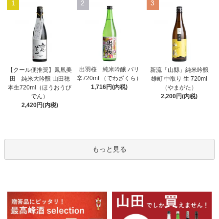
1
2
3
出羽桜 純米吟醸 バリ
【クール便推奨】鳳凰美
新流「山縣」純米吟醸
辛720ml （でわざくら）
田 純米大吟醸 山田穂
雄町 中取り 生 720ml
1,716円(内税)
本生720ml（ほうおうび
（やまがた）
でん）
2,200円(内税)
2,420円(内税)
もっと見る