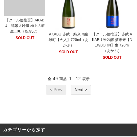
【クール便推奨】AKAB
U 純米大吟醸 極上の斬
生1.8L（あかぶ）
AKABU 赤武 純米吟醸
【クール便推奨】赤武 A
SOLD OUT
雄町【火入】720ml（あ
KABU 米吟醸 酒未来【N
かぶ）
EWBORN】生 720ml
（あかぶ）
SOLD OUT
SOLD OUT
49
1
12
全
商品
-
表示
< Prev
Next >
カテゴリーから探す