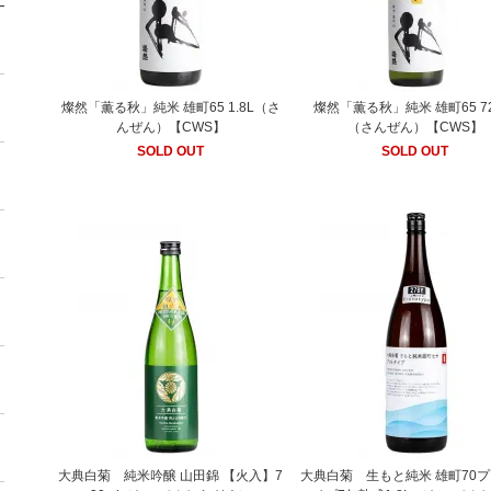
燦然「薫る秋」純米 雄町65 1.8L（さ
燦然「薫る秋」純米 雄町65 72
んぜん）【CWS】
（さんぜん）【CWS】
SOLD OUT
SOLD OUT
大典白菊 純米吟醸 山田錦 【火入】7
大典白菊 生もと純米 雄町70