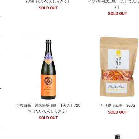
20ml（たいてんしらぎく）
イプ7年熟成1.8L （たいてん
く）
SOLD OUT
SOLD OUT
大典白菊 純米吟醸 雄町 【火入】720
とり皮キムチ 300g
ml（たいてんしらぎく）
SOLD OUT
SOLD OUT