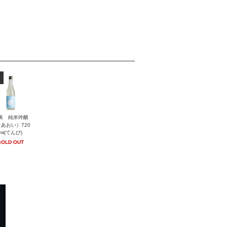
美 純米吟醸
あおい）720
ml(てんび)
SOLD OUT