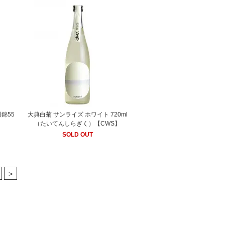
錦55
大典白菊 サンライズ ホワイト 720ml
】
（たいてんしらぎく）【CWS】
SOLD OUT
>