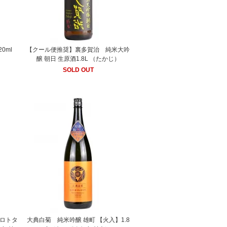
0ml
【クール便推奨】裏多賀治 純米大吟
醸 朝日 生原酒1.8L （たかじ）
SOLD OUT
プロトタ
大典白菊 純米吟醸 雄町 【火入】1.8