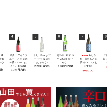
4
5
6
7
8
」純
武勇 「アイラブ
十九 Booby(ブ
超王祿 純米 本
みむろ
天
 中取
ユー」 八反 純米
ービー) 720ml
生 720ml（おう
杉 菩提もと 山
蒼（
l（や
吟醸 720ml (ぶ
（じゅうく）
ろく）
田錦1.8L（みむ
ゆう）【CWS】
2,209円(内税)
2,530円(内税)
ろすぎ）
税)
2,200円(内税)
SOLD OUT