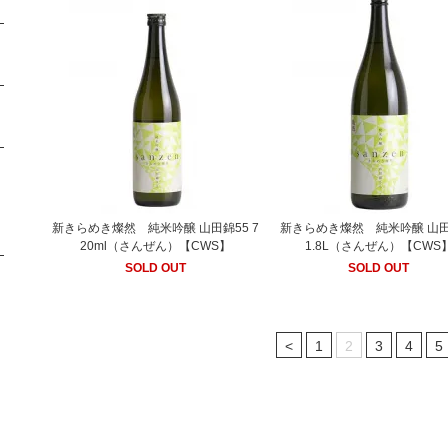
新きらめき燦然 純米吟醸 山田錦55 7
新きらめき燦然 純米吟醸 山田
20ml（さんぜん）【CWS】
1.8L（さんぜん）【CWS
SOLD OUT
SOLD OUT
<
1
2
3
4
5