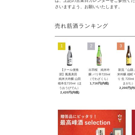
は、上記の営業日カレンダーをご参照くだ
さいますよう、お願いいたします。
売れ筋酒ランキング
1
2
3
【クール便推
出羽桜 純米吟
新流「山縣
奨】鳳凰美田
醸 バリ辛720ml
米吟醸 雄町
純米大吟醸 山田
（でわざくら）
り 生 720m
穂本生720ml（ほ
1,716円(内税)
まがた）
うおうびでん）
2,200円(内
2,420円(内税)