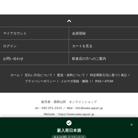
マイアカウント
会員登録
ログイン
カートを見る
お問い合わせ
飲食店の方へのご案内
ホーム
/
支払い方法について
/
配送・送料について
/
特定商取引法に基づく表記
/
プライバシーポリシー
/
メルマガ登録・解除
/ /
RSS
/
ATOM
販売者：酒商山田 オンラインショップ
tel：082-251-1013 ／ Mail：info@sake-japan.jp
Website：
https://www.sake-japan.jp
×
未成年者の飲酒は、法律で禁じられています。
新入荷日本酒
当店では、20歳以上の年齢であることを確認 できない場合、お酒を販売致しません。
あわせ買いにぴったり