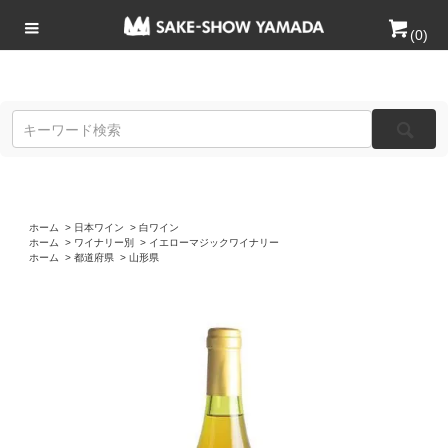
(
0
)
ホーム
>
日本ワイン
>
白ワイン
ホーム
>
ワイナリー別
>
イエローマジックワイナリー
ホーム
>
都道府県
>
山形県