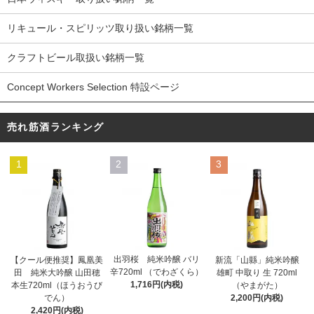
リキュール・スピリッツ取り扱い銘柄一覧
クラフトビール取扱い銘柄一覧
Concept Workers Selection 特設ページ
売れ筋酒ランキング
1
2
3
出羽桜 純米吟醸 バリ
【クール便推奨】鳳凰美
新流「山縣」純米吟醸
辛720ml （でわざくら）
田 純米大吟醸 山田穂
雄町 中取り 生 720ml
1,716円(内税)
本生720ml（ほうおうび
（やまがた）
でん）
2,200円(内税)
2,420円(内税)