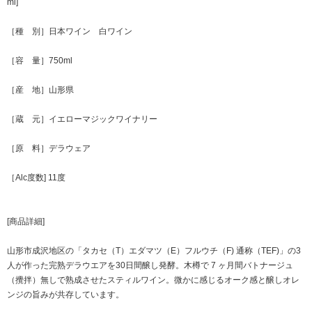
ml]
［種 別］日本ワイン 白ワイン
［容 量］750ml
［産 地］山形県
［蔵 元］イエローマジックワイナリー
［原 料］デラウェア
［Alc度数] 11度
[商品詳細]
山形市成沢地区の「タカセ（T）エダマツ（E）フルウチ（F) 通称（TEF)」の3
人が作った完熟デラウエアを30日間醸し発酵。木樽で 7 ヶ月間バトナージュ
（攪拌）無しで熟成させたスティルワイン。微かに感じるオーク感と醸しオレ
ンジの旨みが共存しています。