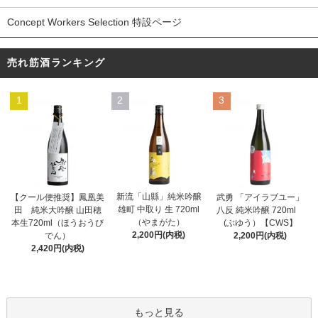
Concept Workers Selection 特設ページ
売れ筋酒ランキング
1
2
3
新流「山縣」純米吟醸
【クール便推奨】鳳凰美
武勇 「アイラブユー」
雄町 中取り 生 720ml
田 純米大吟醸 山田穂
八反 純米吟醸 720ml
（やまがた）
本生720ml（ほうおうび
(ぶゆう）【CWS】
2,200円(内税)
でん）
2,200円(内税)
2,420円(内税)
もっと見る