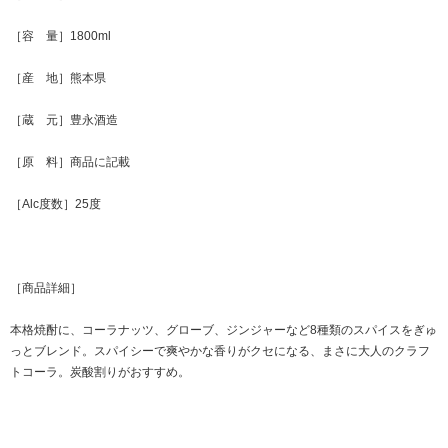
［容 量］1800ml
［産 地］熊本県
［蔵 元］豊永酒造
［原 料］商品に記載
［Alc度数］25度
［商品詳細］
本格焼酎に、コーラナッツ、グローブ、ジンジャーなど8種類のスパイスをぎゅ
っとブレンド。スパイシーで爽やかな香りがクセになる、まさに大人のクラフ
トコーラ。炭酸割りがおすすめ。