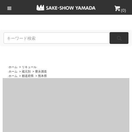
(
0
)
ホーム
>
リキュール
ホーム
>
蔵元別
>
豊永酒造
ホーム
>
都道府県
>
熊本県