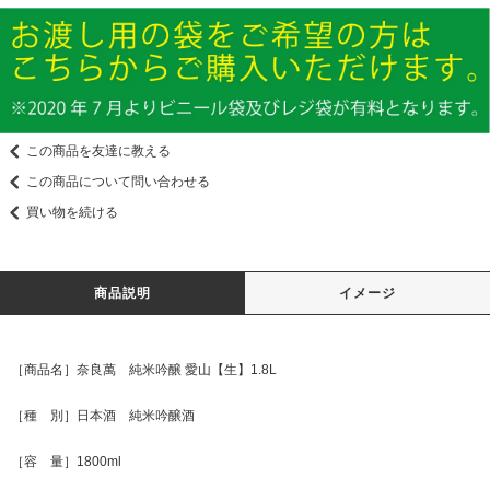
この商品を友達に教える
この商品について問い合わせる
買い物を続ける
商品説明
イメージ
［商品名］奈良萬 純米吟醸 愛山【生】1.8L
［種 別］日本酒 純米吟醸酒
［容 量］1800ml