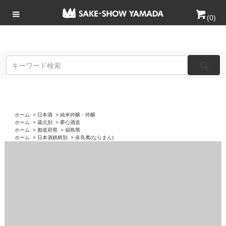
(
0
)
ホーム
>
日本酒
>
純米吟醸・吟醸
ホーム
>
蔵元別
>
夢心酒造
ホーム
>
都道府県
>
福島県
ホーム
>
日本酒銘柄別
>
奈良萬(ならまん)