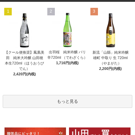
1
2
3
出羽桜 純米吟醸 バリ
【クール便推奨】鳳凰美
新流「山縣」純米吟醸
辛720ml （でわざくら）
田 純米大吟醸 山田穂
雄町 中取り 生 720ml
1,716円(内税)
本生720ml（ほうおうび
（やまがた）
でん）
2,200円(内税)
2,420円(内税)
もっと見る