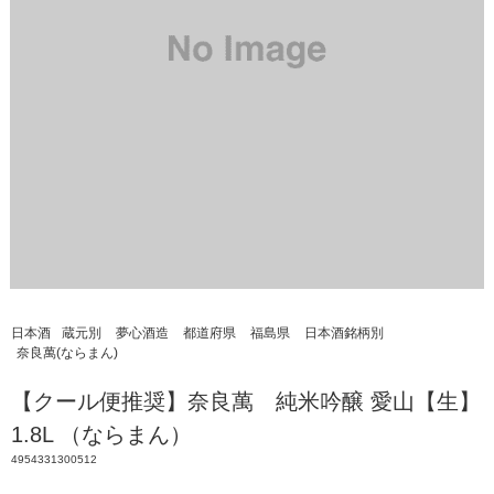
日本酒
蔵元別
夢心酒造
都道府県
福島県
日本酒銘柄別
奈良萬(ならまん)
【クール便推奨】奈良萬 純米吟醸 愛山【生】
1.8L （ならまん）
4954331300512