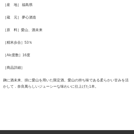
［産 地］ 福島県
［蔵 元］ 夢心酒造
［原 料］愛山、酒未来
［精米歩合］53％
［Alc度数］16度
［商品詳細］
麹に酒未来、掛に愛山を用いた限定酒。愛山の持ち味である柔らかい甘みを活
かして．奈良萬らしいジューシーな味わいに仕上げた1本。