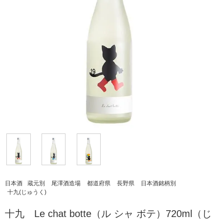
日本酒
蔵元別
尾澤酒造場
都道府県
長野県
日本酒銘柄別
十九(じゅうく)
十九 Le chat botte（ル シャ ボテ）720ml（じ