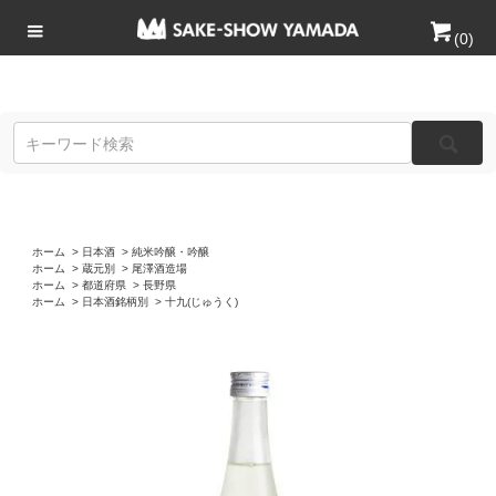
(
0
)
ホーム
>
日本酒
>
純米吟醸・吟醸
ホーム
>
蔵元別
>
尾澤酒造場
ホーム
>
都道府県
>
長野県
ホーム
>
日本酒銘柄別
>
十九(じゅうく)