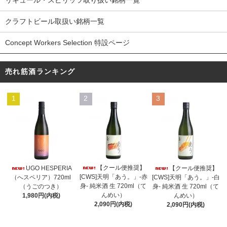
リキュール・スピリッツ取り扱い銘柄一覧
クラフトビール取扱い銘柄一覧
Concept Workers Selection 特設ページ
売れ筋酒ランキング
1
2
3
【クール便推奨】
UGO HESPERIA
【クール便推奨】
[CWS]天明「あう。」-赤
（へスペリア）720ml
[CWS]天明「あう。」-白
身- 純米酒 生 720ml（て
（うごのつき）
身- 純米酒 生 720ml（て
んめい）
1,980円(内税)
んめい）
2,090円(内税)
2,090円(内税)