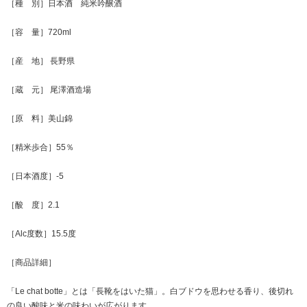
［種 別］日本酒 純米吟醸酒
［容 量］720ml
［産 地］ 長野県
［蔵 元］ 尾澤酒造場
［原 料］美山錦
［精米歩合］55％
［日本酒度］-5
［酸 度］2.1
［Alc度数］15.5度
［商品詳細］
「Le chat botte」とは「長靴をはいた猫」。白ブドウを思わせる香り、後切れ
の良い酸味と米の味わいが広がります。