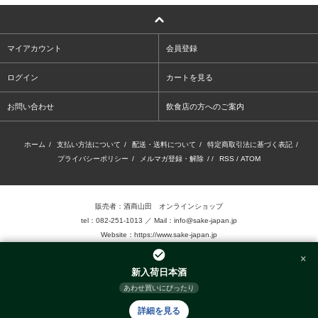
マイアカウント
会員登録
ログイン
カートを見る
お問い合わせ
飲食店の方へのご案内
ホーム
/
支払い方法について
/
配送・送料について
/
特定商取引法に基づく表記
/
プライバシーポリシー
/
メルマガ登録・解除
/ /
RSS
/
ATOM
販売者：酒商山田 オンラインショップ
tel：082-251-1013 ／ Mail：info@sake-japan.jp
Website：
https://www.sake-japan.jp
×
未成年者の飲酒は、法律で禁じられています。
新入荷日本酒
当店では、20歳以上の年齢であることを確認 できない場合、お酒を販売致しません。
あわせ買いにぴったり
©2016.Sake-Show Yamada Inc. Allrights reserved.
詳細を見る