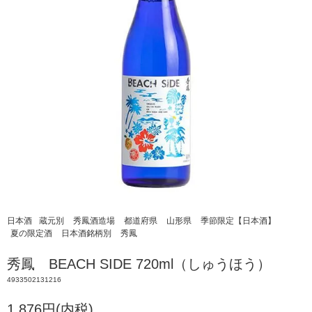
日本酒
蔵元別
秀鳳酒造場
都道府県
山形県
季節限定【日本酒】
夏の限定酒
日本酒銘柄別
秀鳳
秀鳳 BEACH SIDE 720ml（しゅうほう）
4933502131216
1,876円(内税)