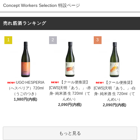
Concept Workers Selection 特設ページ
売れ筋酒ランキング
1
2
3
【クール便推奨】
UGO HESPERIA
【クール便推奨】
[CWS]天明「あう。」-赤
（へスペリア）720ml
[CWS]天明「あう。」-白
身- 純米酒 生 720ml（て
（うごのつき）
身- 純米酒 生 720ml（て
んめい）
1,980円(内税)
んめい）
2,090円(内税)
2,090円(内税)
もっと見る