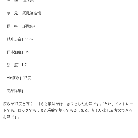
［産 地］ 山形県
［蔵 元］ 秀鳳酒造場
［原 料］出羽燦々
［精米歩合］55％
［日本酒度］-6
［酸 度］1.7
［Alc度数］17度
［商品詳細］
度数が17度と高く、甘さと酸味がはっきりとしたお酒です。冷やしてストレー
トでも、ロックでも．また炭酸で割っても楽しめる、新しい楽しみ方のできる
お酒です。