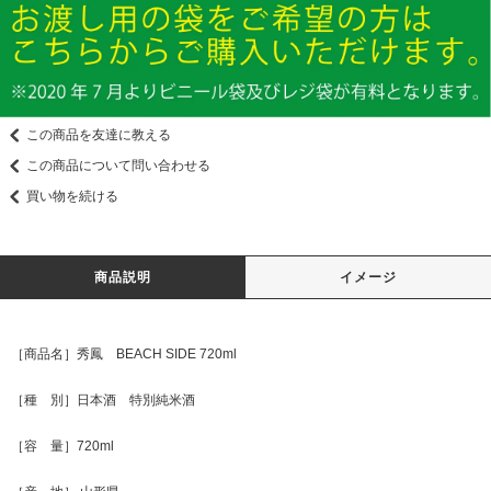
この商品を友達に教える
この商品について問い合わせる
買い物を続ける
商品説明
イメージ
［商品名］秀鳳 BEACH SIDE 720ml
［種 別］日本酒 特別純米酒
［容 量］720ml