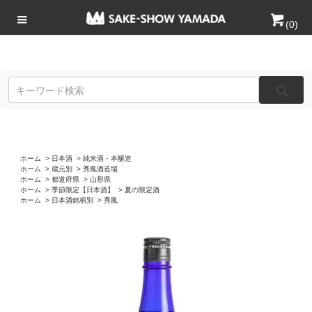
(
0
)
ホーム
>
日本酒
>
純米酒・本醸造
ホーム
>
蔵元別
>
秀鳳酒造場
ホーム
>
都道府県
>
山形県
ホーム
>
季節限定【日本酒】
>
夏の限定酒
ホーム
>
日本酒銘柄別
>
秀鳳