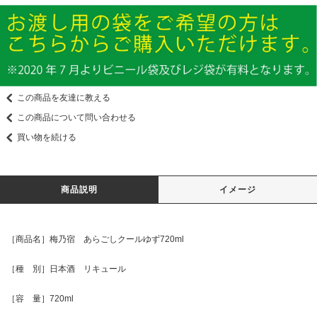
この商品を友達に教える
この商品について問い合わせる
買い物を続ける
商品説明
イメージ
［商品名］梅乃宿 あらごしクールゆず720ml
［種 別］日本酒 リキュール
［容 量］720ml