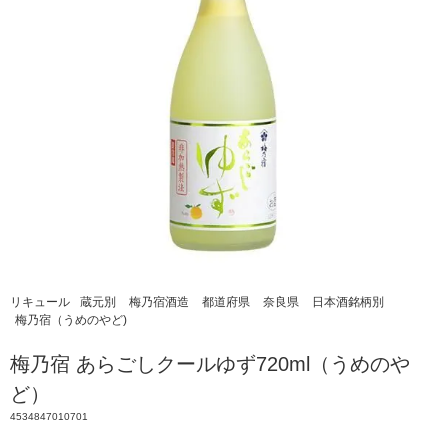
リキュール
蔵元別
梅乃宿酒造
都道府県
奈良県
日本酒銘柄別
梅乃宿（うめのやど)
梅乃宿 あらごしクールゆず720ml（うめのや
ど）
4534847010701