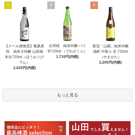
1
2
3
出羽桜 純米吟醸 バリ
【クール便推奨】鳳凰美
新流「山縣」純米吟醸
辛720ml （でわざくら）
田 純米大吟醸 山田穂
雄町 中取り 生 720ml
1,716円(内税)
本生720ml（ほうおうび
（やまがた）
でん）
2,200円(内税)
2,420円(内税)
もっと見る