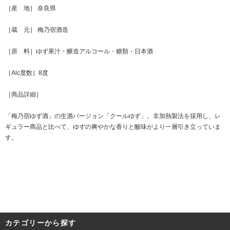
［産 地］ 奈良県
［蔵 元］ 梅乃宿酒造
［原 料］ゆず果汁・醸造アルコール・糖類・日本酒
［Alc度数］8度
［商品詳細］
「梅乃宿ゆず酒」の生酒バージョン「クールゆず」。非加熱製法を採用し、レ
ギュラー商品と比べて、ゆずの爽やかな香りと酸味がより一層引き立っていま
す。
カテゴリーから探す