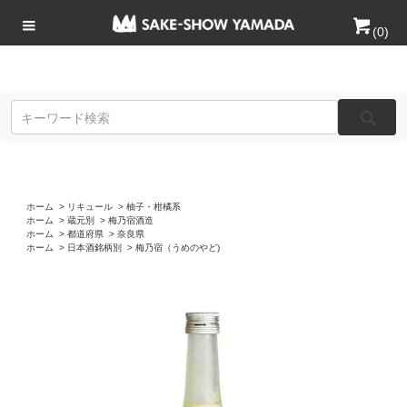
(
0
)
ホーム
>
リキュール
>
柚子・柑橘系
ホーム
>
蔵元別
>
梅乃宿酒造
ホーム
>
都道府県
>
奈良県
ホーム
>
日本酒銘柄別
>
梅乃宿（うめのやど)