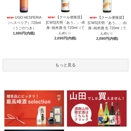
【クール便推奨】
UGO HESPERIA
【クール便推奨】
[CWS]天明「あう。」-赤
（へスペリア）720ml
[CWS]天明「あう。」-白
身- 純米酒 生 720ml（て
（うごのつき）
身- 純米酒 生 720ml（て
んめい）
1,980円(内税)
んめい）
2,090円(内税)
2,090円(内税)
もっと見る