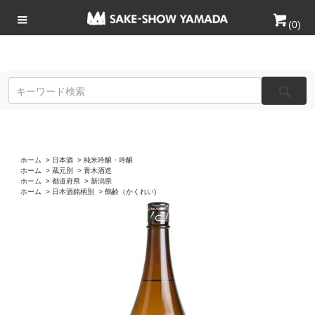
(
0
)
ホーム
>
日本酒
>
純米吟醸・吟醸
ホーム
>
蔵元別
>
青木酒造
ホーム
>
都道府県
>
新潟県
ホーム
>
日本酒銘柄別
>
鶴齢（かくれい)