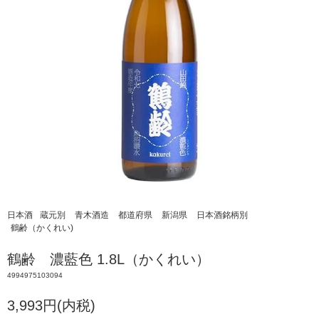
日本酒
蔵元別
青木酒造
都道府県
新潟県
日本酒銘柄別
鶴齢（かくれい)
鶴齢 濃藍色 1.8L（かくれい）
4994975103094
3,993円(内税)