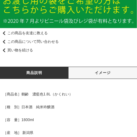
この商品を友達に教える
この商品について問い合わせる
買い物を続ける
商品説明
イメージ
［商品名］鶴齢 濃藍色1.8L（かくれい）
［種 別］日本酒 純米吟醸酒
［容 量］1800ml
［産 地］ 新潟県