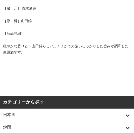
［蔵 元］ 青木酒造
［原 料］山田錦
［商品詳細］
穏やかな香りと、山田錦らしいふくよかで力強いしっかりした旨みが調和した
生原酒です。
カテゴリーから探す
日本酒
焼酎