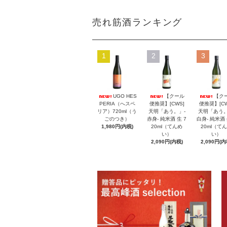
売れ筋酒ランキング
1
2
3
UGO HES
【クール
【ク
PERIA（へスペ
便推奨】[CWS]
便推奨】[CW
リア）720ml（う
天明「あう。」-
天明「あう。
ごのつき）
赤身- 純米酒 生 7
白身- 純米酒 
1,980円(内税)
20ml（てんめ
20ml（て
い）
い）
2,090円(内税)
2,090円(内