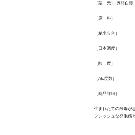
［蔵 元］ 奥羽自慢
［原 料］
［精米歩合］
［日本酒度］
［酸 度］
［Alc度数］
［商品詳細］
生まれたての酵母が
フレッシュな発泡感