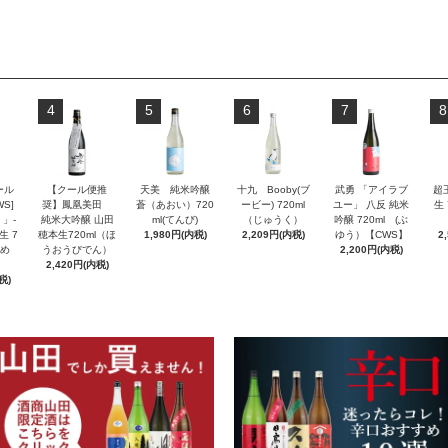
4
5
6
7
8
ール
【クール便推
天美 純米吟醸
十九 Booby(ブ
武勇 「アイラブ
超
S]
奨】鳳凰美田
蒼（あおい）720
ービー) 720ml
ユー」 八反 純米
生 
」-
純米大吟醸 山田
ml(てんび)
（じゅうく）
吟醸 720ml (ぶ
生 7
穂本生720ml（ほ
1,980円(内税)
2,209円(内税)
ゆう）【CWS】
2
んめ
うおうびでん）
2,200円(内税)
2,420円(内税)
税)