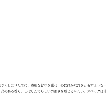
息づくしぼりたてに、繊細な旨味を重ね、心に静かな灯をともすような
と品のある香り、しぼりたてらしい力強さを感じる味わい。スペックは