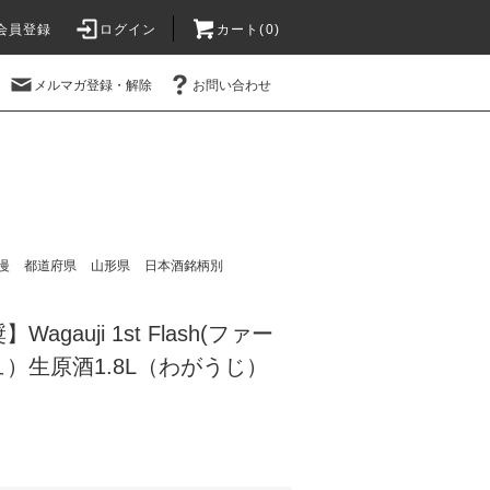
会員登録
ログイン
カート(
0
)
メルマガ登録・解除
お問い合わせ
慢
都道府県
山形県
日本酒銘柄別
gauji 1st Flash(ファー
）生原酒1.8L（わがうじ）