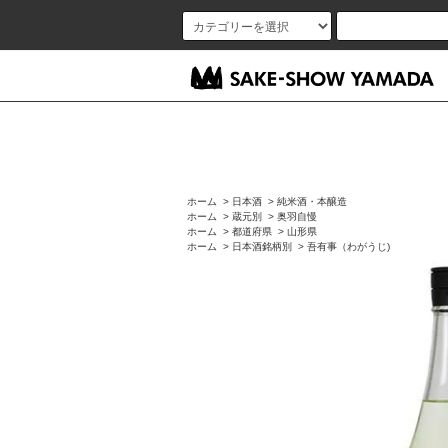
ホーム
>
日本酒
>
純米酒・本醸造
ホーム
>
蔵元別
>
奥羽自慢
ホーム
>
都道府県
>
山形県
ホーム
>
日本酒銘柄別
>
吾有事（わがうじ)