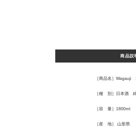
商品説
［商品名］Wagauji
［種 別］日本酒 
［容 量］1800ml
［産 地］ 山形県