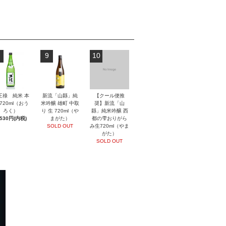
9
10
王祿 純米 本
新流「山縣」純
【クール便推
720ml（おう
米吟醸 雄町 中取
奨】新流「山
ろく）
り 生 720ml（や
縣」純米吟醸 西
,530円(内税)
まがた）
都の雫おりがら
SOLD OUT
み生720ml（やま
がた）
SOLD OUT