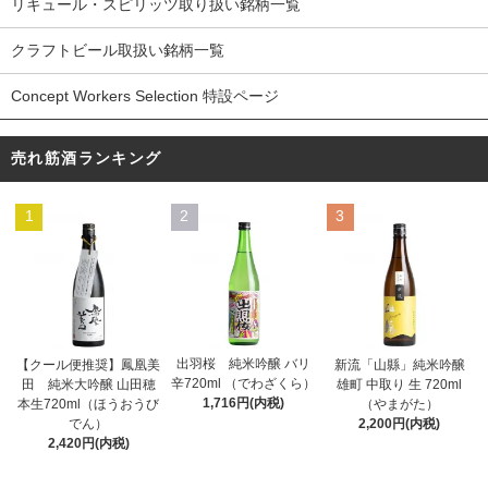
リキュール・スピリッツ取り扱い銘柄一覧
クラフトビール取扱い銘柄一覧
Concept Workers Selection 特設ページ
売れ筋酒ランキング
1
2
3
出羽桜 純米吟醸 バリ
【クール便推奨】鳳凰美
新流「山縣」純米吟醸
辛720ml （でわざくら）
田 純米大吟醸 山田穂
雄町 中取り 生 720ml
1,716円(内税)
本生720ml（ほうおうび
（やまがた）
でん）
2,200円(内税)
2,420円(内税)