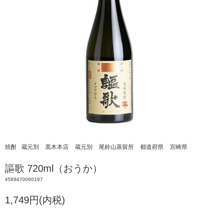
焼酎
蔵元別
黒木本店
蔵元別
尾鈴山蒸留所
都道府県
宮崎県
謳歌 720ml（おうか）
4589470060197
1,749円(内税)