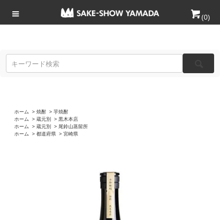
(
0
)
ホーム
>
焼酎
>
芋焼酎
ホーム
>
蔵元別
>
黒木本店
ホーム
>
蔵元別
>
尾鈴山蒸留所
ホーム
>
都道府県
>
宮崎県