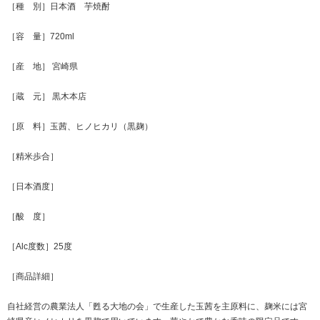
［種 別］日本酒 芋焼酎
［容 量］720ml
［産 地］ 宮崎県
［蔵 元］ 黒木本店
［原 料］玉茜、ヒノヒカリ（黒麹）
［精米歩合］
［日本酒度］
［酸 度］
［Alc度数］25度
［商品詳細］
自社経営の農業法人「甦る大地の会」で生産した玉茜を主原料に、麹米には宮