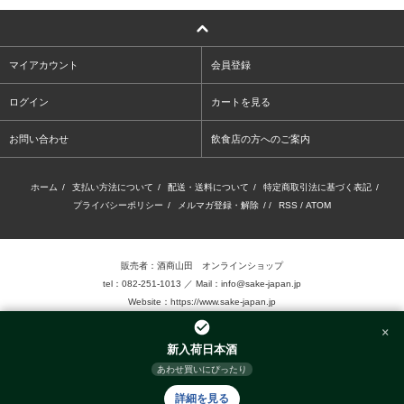
マイアカウント
会員登録
ログイン
カートを見る
お問い合わせ
飲食店の方へのご案内
ホーム
/
支払い方法について
/
配送・送料について
/
特定商取引法に基づく表記
/
プライバシーポリシー
/
メルマガ登録・解除
/ /
RSS
/
ATOM
販売者：酒商山田 オンラインショップ
tel：082-251-1013 ／ Mail：info@sake-japan.jp
Website：
https://www.sake-japan.jp
×
未成年者の飲酒は、法律で禁じられています。
新入荷日本酒
当店では、20歳以上の年齢であることを確認 できない場合、お酒を販売致しません。
あわせ買いにぴったり
©2016.Sake-Show Yamada Inc. Allrights reserved.
詳細を見る