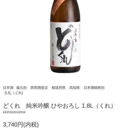
日本酒
蔵元別
西岡酒造店
都道府県
高知県
日本酒銘柄別
久礼（くれ)
どくれ 純米吟醸 ひやおろし 1.8L（くれ）
4935002018509
3,740円(内税)