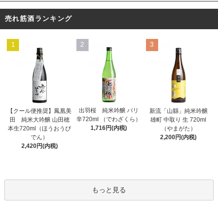
売れ筋酒ランキング
1
2
3
出羽桜 純米吟醸 バリ
【クール便推奨】鳳凰美
新流「山縣」純米吟醸
辛720ml （でわざくら）
田 純米大吟醸 山田穂
雄町 中取り 生 720ml
1,716円(内税)
本生720ml（ほうおうび
（やまがた）
でん）
2,200円(内税)
2,420円(内税)
もっと見る