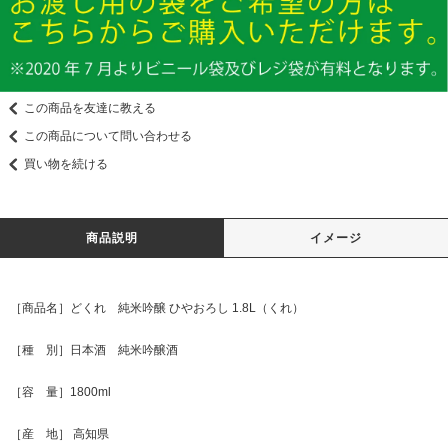
この商品を友達に教える
この商品について問い合わせる
買い物を続ける
商品説明
イメージ
［商品名］どくれ 純米吟醸 ひやおろし 1.8L（くれ）
［種 別］日本酒 純米吟醸酒
［容 量］1800ml
［産 地］ 高知県