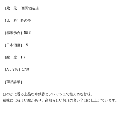
［蔵 元］ 西岡酒造店
［原 料］吟の夢
［精米歩合］50％
［日本酒度］+5
［酸 度］1.7
［Alc度数］17度
［商品詳細］
ほのかに香る上品な吟醸香とフレッシュで控えめな甘味。
後味には程よい酸があり、高知らしい切れの良い辛口に仕上げています。