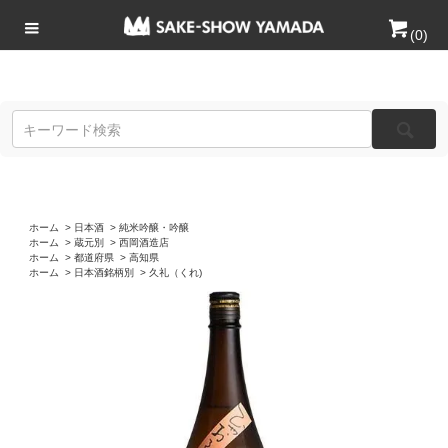
(
0
)
ホーム
>
日本酒
>
純米吟醸・吟醸
ホーム
>
蔵元別
>
西岡酒造店
ホーム
>
都道府県
>
高知県
ホーム
>
日本酒銘柄別
>
久礼（くれ)