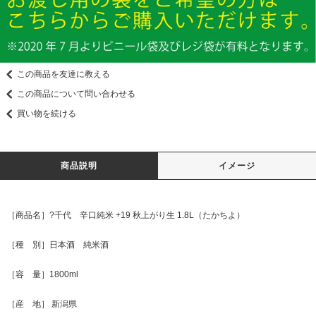
この商品を友達に教える
この商品について問い合わせる
買い物を続ける
商品説明
イメージ
［商品名］?千代 辛口純米 +19 秋上がり生 1.8L（たかちよ）
［種 別］日本酒 純米酒
［容 量］1800ml
［産 地］ 新潟県