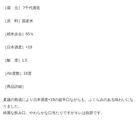
［蔵 元］ ?千代酒造
［原 料］国産米
［精米歩合］65％
［日本酒度］+19
［酸 度］1.5
［Alc度数］18度
［商品詳細］
夏越の熟成により日本酒度+19の超辛口ながらも、ふくらみのある味わいにな
りました。
綺麗な飲み口、やわらかな口当たりですがキレは抜群です。