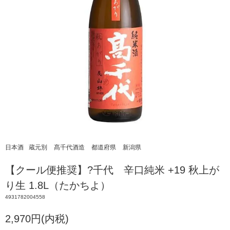
日本酒
蔵元別
髙千代酒造
都道府県
新潟県
【クール便推奨】?千代 辛口純米 +19 秋上が
り生 1.8L（たかちよ）
4931782004558
2,970円(内税)