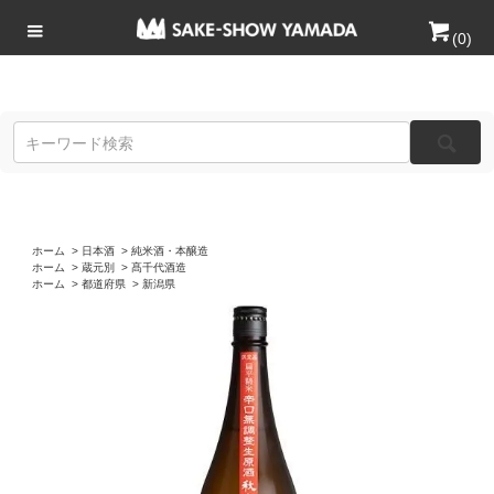
(
0
)
ホーム
>
日本酒
>
純米酒・本醸造
ホーム
>
蔵元別
>
髙千代酒造
ホーム
>
都道府県
>
新潟県