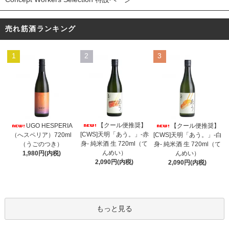
売れ筋酒ランキング
1
2
3
【クール便推奨】
UGO HESPERIA
【クール便推奨】
[CWS]天明「あう。」-赤
（へスペリア）720ml
[CWS]天明「あう。」-白
身- 純米酒 生 720ml（て
（うごのつき）
身- 純米酒 生 720ml（て
んめい）
1,980円(内税)
んめい）
2,090円(内税)
2,090円(内税)
もっと見る