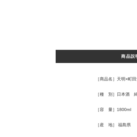
商品説
［商品名］天明×町田酒造
［種 別］日本酒 
［容 量］1800ml
［産 地］ 福島県