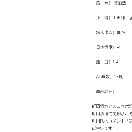
［蔵 元］ 曙酒造
［原 料］山田錦、
［精米歩合］65％
［日本酒度］-4
［酸 度］1.4
［Alc度数］15度
［商品詳細］
町田酒造とのコラボ
町田酒造で使用され
町田氏のコメント「
ば幸いです」。