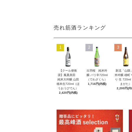
売れ筋酒ランキング
1
2
3
【クール便推
出羽桜 純米吟
新流「山縣
奨】鳳凰美田
醸 バリ辛720ml
米吟醸 雄町
純米大吟醸 山田
（でわざくら）
り 生 720m
穂本生720ml（ほ
1,716円(内税)
まがた）
うおうびでん）
2,200円(内
2,420円(内税)