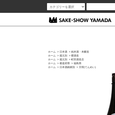
ホーム
>
日本酒
>
純米酒・本醸造
ホーム
>
蔵元別
>
曙酒造
ホーム
>
蔵元別
>
町田酒造店
ホーム
>
都道府県
>
福島県
ホーム
>
日本酒銘柄別
>
天明(てんめい)