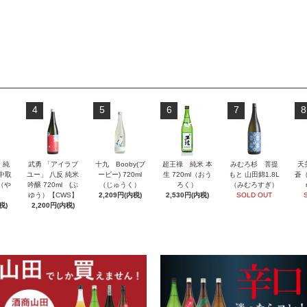
4
5
6
7
8
」純
武勇 「アイラブ
十九 Booby(ブ
超王祿 純米 本
みむろ杉 菩提
天
 中取
ユー」 八反 純米
ービー) 720ml
生 720ml（おう
もと 山田錦1.8L
蒼（
l（や
吟醸 720ml (ぶ
（じゅうく）
ろく）
（みむろすぎ）
ゆう）【CWS】
2,209円(内税)
2,530円(内税)
SOLD OUT
税)
2,200円(内税)