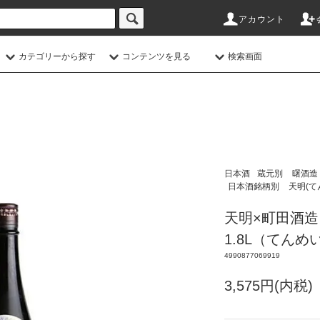
アカウント
カテゴリーから探す
コンテンツを見る
検索画面
日本酒
蔵元別
曙酒造
日本酒銘柄別
天明(て
天明×町田酒造 SI
1.8L（てん
4990877069919
3,575円(内税)