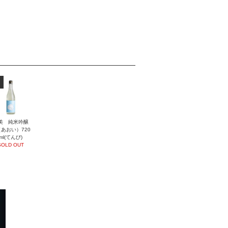
美 純米吟醸
あおい）720
ml(てんび)
SOLD OUT