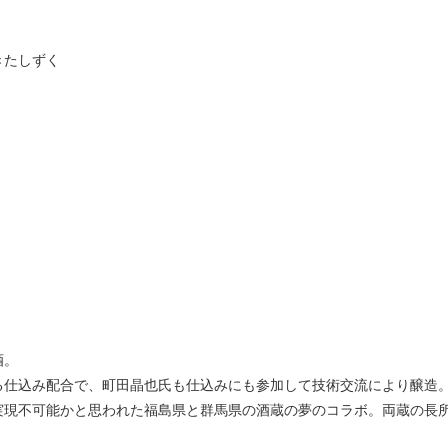
きたしずく
酒。
る仕込み配合で、町田晶也氏も仕込みにも参加して技術交流により醸造
実現不可能かと思われた福島県と群馬県の酒蔵の夢のコラボ。両蔵の長