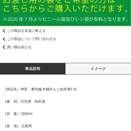
この商品を友達に教える
この商品について問い合わせる
買い物を続ける
商品説明
イメージ
［商品名］神雷 番外編 木桶生もと純米酒1.8L
［種 別］日本酒 純米酒
［容 量］1800ml
［産 地］ 広島県