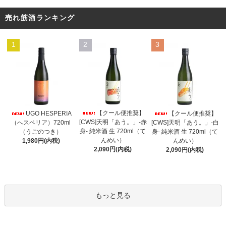
売れ筋酒ランキング
1
2
3
【クール便推奨】
UGO HESPERIA
【クール便推奨】
[CWS]天明「あう。」-赤
（へスペリア）720ml
[CWS]天明「あう。」-白
身- 純米酒 生 720ml（て
（うごのつき）
身- 純米酒 生 720ml（て
んめい）
1,980円(内税)
んめい）
2,090円(内税)
2,090円(内税)
もっと見る