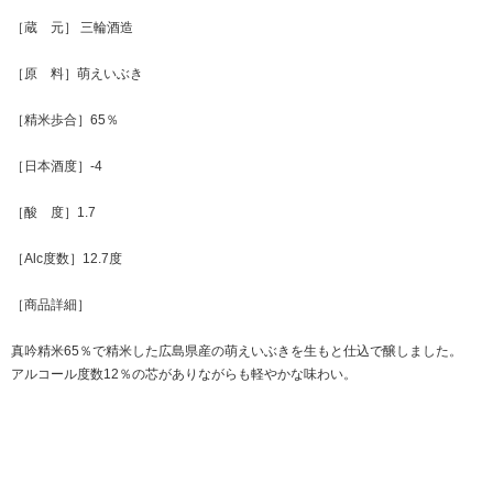
［蔵 元］ 三輪酒造
［原 料］萌えいぶき
［精米歩合］65％
［日本酒度］-4
［酸 度］1.7
［Alc度数］12.7度
［商品詳細］
真吟精米65％で精米した広島県産の萌えいぶきを生もと仕込で醸しました。
アルコール度数12％の芯がありながらも軽やかな味わい。