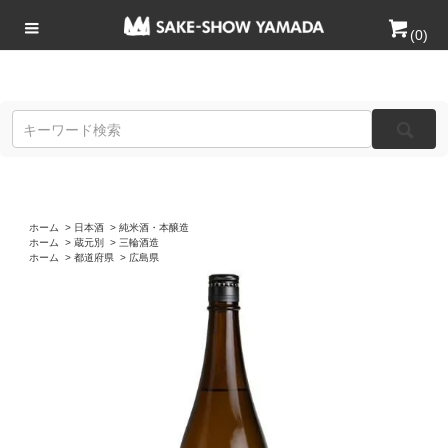
(
0
)
ホーム
>
日本酒
>
純米酒・本醸造
ホーム
>
蔵元別
>
三輪酒造
ホーム
>
都道府県
>
広島県