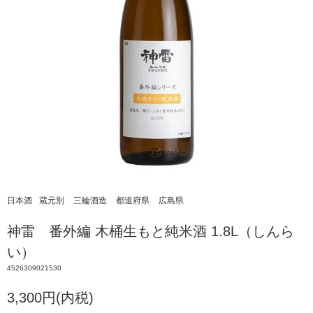
日本酒
蔵元別
三輪酒造
都道府県
広島県
神雷 番外編 木桶生もと純米酒 1.8L（しんら
い）
4526309021530
3,300円(内税)