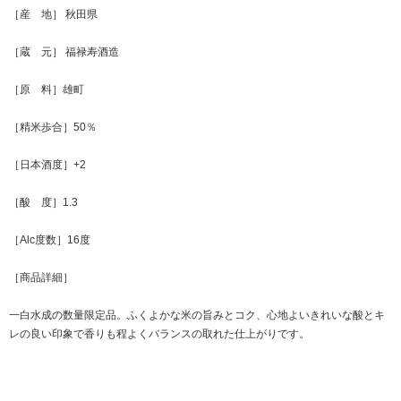
［産 地］ 秋田県
［蔵 元］ 福禄寿酒造
［原 料］雄町
［精米歩合］50％
［日本酒度］+2
［酸 度］1.3
［Alc度数］16度
［商品詳細］
一白水成の数量限定品。ふくよかな米の旨みとコク、心地よいきれいな酸とキ
レの良い印象で香りも程よくバランスの取れた仕上がりです。