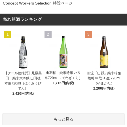
Concept Workers Selection 特設ページ
売れ筋酒ランキング
1
2
3
出羽桜 純米吟醸 バリ
【クール便推奨】鳳凰美
新流「山縣」純米吟醸
辛720ml （でわざくら）
田 純米大吟醸 山田穂
雄町 中取り 生 720ml
1,716円(内税)
本生720ml（ほうおうび
（やまがた）
でん）
2,200円(内税)
2,420円(内税)
もっと見る