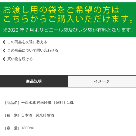
この商品を友達に教える
この商品について問い合わせる
買い物を続ける
商品説明
イメージ
［商品名］一白水成 純米吟醸 【雄町】1.8L
［種 別］日本酒 純米吟醸酒
［容 量］1800ml