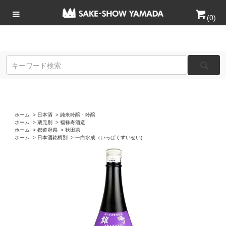
(
0
)
ホーム
>
日本酒
>
純米吟醸・吟醸
ホーム
>
蔵元別
>
福禄寿酒造
ホーム
>
都道府県
>
秋田県
ホーム
>
日本酒銘柄別
>
一白水成（いっぱくすいせい)