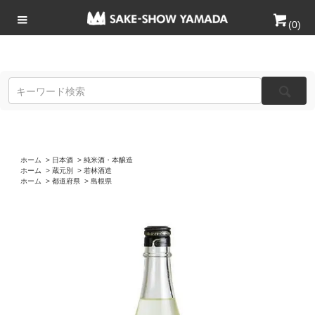
(
0
)
ホーム
>
日本酒
>
純米酒・本醸造
ホーム
>
蔵元別
>
若林酒造
ホーム
>
都道府県
>
島根県