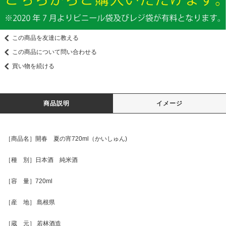
この商品を友達に教える
この商品について問い合わせる
買い物を続ける
商品説明
イメージ
［商品名］開春 夏の宵720ml（かいしゅん)
［種 別］日本酒 純米酒
［容 量］720ml
［産 地］ 島根県
［蔵 元］ 若林酒造