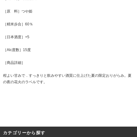
［原 料］つや姫
［精米歩合］60％
［日本酒度］+5
［Alc度数］15度
［商品詳細］
程よい甘みで．すっきりと飲みやすい酒質に仕上げた夏の限定おりがらみ。夏
の夜の花火のラベルです。
カテゴリーから探す