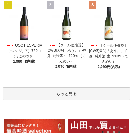
1
2
3
【クール便推奨】
UGO HESPERIA
【クール便推奨】
[CWS]天明「あう。」-赤
（へスペリア）720ml
[CWS]天明「あう。」-白
身- 純米酒 生 720ml（て
（うごのつき）
身- 純米酒 生 720ml（て
んめい）
1,980円(内税)
んめい）
2,090円(内税)
2,090円(内税)
もっと見る