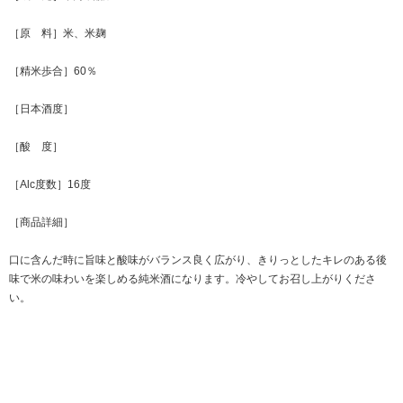
［原 料］米、米麹
［精米歩合］60％
［日本酒度］
［酸 度］
［Alc度数］16度
［商品詳細］
口に含んだ時に旨味と酸味がバランス良く広がり、きりっとしたキレのある後
味で米の味わいを楽しめる純米酒になります。冷やしてお召し上がりくださ
い。