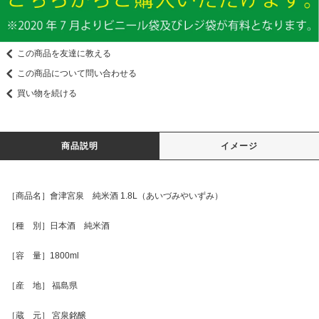
この商品を友達に教える
この商品について問い合わせる
買い物を続ける
商品説明
イメージ
［商品名］會津宮泉 純米酒 1.8L（あいづみやいずみ）
［種 別］日本酒 純米酒
［容 量］1800ml
［産 地］ 福島県
［蔵 元］ 宮泉銘醸