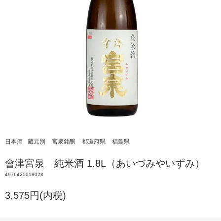
日本酒
蔵元別
宮泉銘醸
都道府県
福島県
會津宮泉 純米酒 1.8L（あいづみやいずみ）
4976425018028
3,575円(内税)