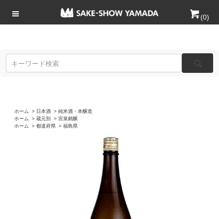
(
0
)
ホーム
>
日本酒
>
純米酒・本醸造
ホーム
>
蔵元別
>
宮泉銘醸
ホーム
>
都道府県
>
福島県