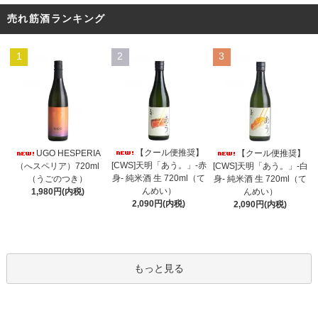
売れ筋酒ランキング
1
2
3
【クール便推奨】
UGO HESPERIA
【クール便推奨】
[CWS]天明「あう。」-赤
（へスペリア）720ml
[CWS]天明「あう。」-白
身- 純米酒 生 720ml（て
（うごのつき）
身- 純米酒 生 720ml（て
んめい）
1,980円(内税)
んめい）
2,090円(内税)
2,090円(内税)
もっと見る