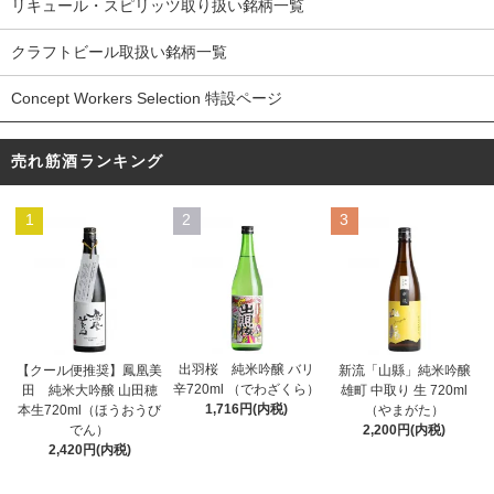
リキュール・スピリッツ取り扱い銘柄一覧
クラフトビール取扱い銘柄一覧
Concept Workers Selection 特設ページ
売れ筋酒ランキング
1
2
3
出羽桜 純米吟醸 バリ
【クール便推奨】鳳凰美
新流「山縣」純米吟醸
辛720ml （でわざくら）
田 純米大吟醸 山田穂
雄町 中取り 生 720ml
1,716円(内税)
本生720ml（ほうおうび
（やまがた）
でん）
2,200円(内税)
2,420円(内税)