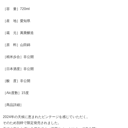
［容 量］720ml
［産 地］愛知県
［蔵 元］萬乗醸造
［原 料］山田錦
［精米歩合］非公開
［日本酒度］非公開
［酸 度］非公開
［Alc度数］15度
［商品詳細］
2024年の天候に恵まれたビンテージを感じていただく。
そのため別枠で限定発売されました。