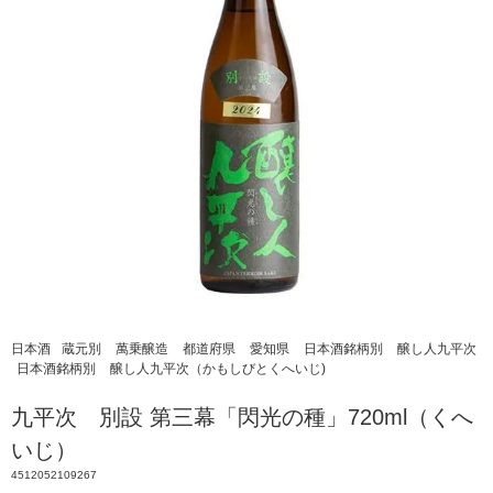
日本酒
蔵元別
萬乗醸造
都道府県
愛知県
日本酒銘柄別
醸し人九平次
日本酒銘柄別
醸し人九平次（かもしびとくへいじ)
九平次 別設 第三幕「閃光の種」720ml（くへ
いじ）
4512052109267