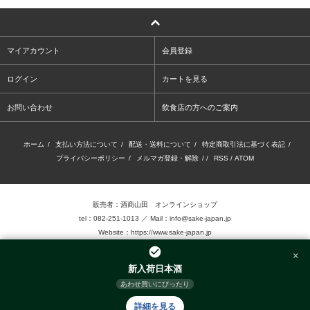
マイアカウント
会員登録
ログイン
カートを見る
お問い合わせ
飲食店の方へのご案内
ホーム
/
支払い方法について
/
配送・送料について
/
特定商取引法に基づく表記
/
プライバシーポリシー
/
メルマガ登録・解除
/ /
RSS
/
ATOM
販売者：酒商山田 オンラインショップ
tel：082-251-1013 ／ Mail：info@sake-japan.jp
Website：
https://www.sake-japan.jp
×
未成年者の飲酒は、法律で禁じられています。
新入荷日本酒
当店では、20歳以上の年齢であることを確認 できない場合、お酒を販売致しません。
あわせ買いにぴったり
©2016.Sake-Show Yamada Inc. Allrights reserved.
詳細を見る