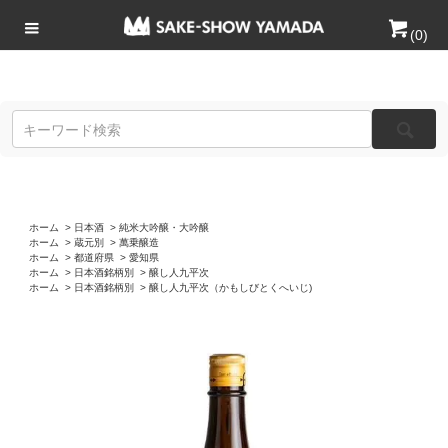
(
0
)
ホーム
>
日本酒
>
純米大吟醸・大吟醸
ホーム
>
蔵元別
>
萬乗醸造
ホーム
>
都道府県
>
愛知県
ホーム
>
日本酒銘柄別
>
醸し人九平次
ホーム
>
日本酒銘柄別
>
醸し人九平次（かもしびとくへいじ)