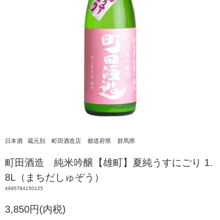
日本酒
蔵元別
町田酒造店
都道府県
群馬県
町田酒造 純米吟醸【雄町】夏純うすにごり 1.
8L（まちだしゅぞう）
4995784150125
3,850円(内税)