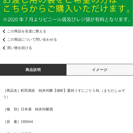
この商品を友達に教える
この商品について問い合わせる
買い物を続ける
商品説明
イメージ
［商品名］町田酒造 純米吟醸【雄町】夏純うすにごり 1.8L（まちだしゅぞ
う）
［種 別］日本酒 純米吟醸酒
［容 量］1800ml