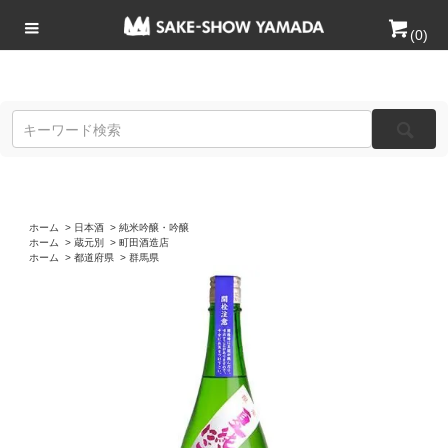
(
0
)
ホーム
>
日本酒
>
純米吟醸・吟醸
ホーム
>
蔵元別
>
町田酒造店
ホーム
>
都道府県
>
群馬県