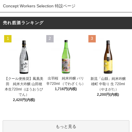
Concept Workers Selection 特設ページ
売れ筋酒ランキング
1
2
3
出羽桜 純米吟醸 バリ
【クール便推奨】鳳凰美
新流「山縣」純米吟醸
辛720ml （でわざくら）
田 純米大吟醸 山田穂
雄町 中取り 生 720ml
1,716円(内税)
本生720ml（ほうおうび
（やまがた）
でん）
2,200円(内税)
2,420円(内税)
もっと見る