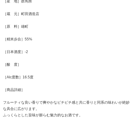
［産 地］群馬県
［蔵 元］町田酒造店
［原 料］雄町
［精米歩合］55%
［日本酒度］-2
［酸 度］
［Alc度数］16.5度
［商品詳細］
フルーティな良い香りで爽やかなピチピチ感と共に香りと同系の味わいが絶妙
な具合に広がります。
ふっくらとした旨味が膨らむ魅力的なお酒です。