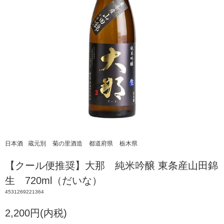
日本酒
蔵元別
菊の里酒造
都道府県
栃木県
【クール便推奨】大那 純米吟醸 東条産山田錦
生 720ml（だいな）
4531269221364
2,200円(内税)