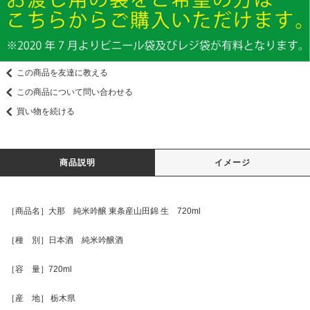
この商品を友達に教える
この商品について問い合わせる
買い物を続ける
商品説明
イメージ
［商品名］大那 純米吟醸 東条産山田錦 生 720ml
［種 別］日本酒 純米吟醸酒
［容 量］720ml
［産 地］ 栃木県