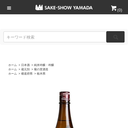
(
0
)
ホーム
>
日本酒
>
純米吟醸・吟醸
ホーム
>
蔵元別
>
菊の里酒造
ホーム
>
都道府県
>
栃木県