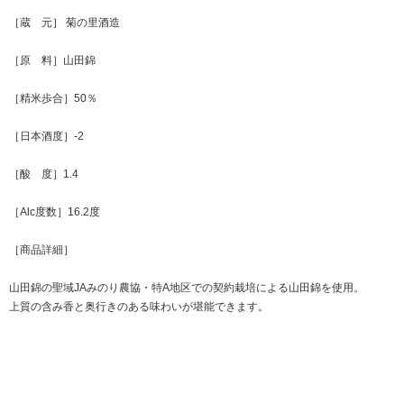
［蔵 元］ 菊の里酒造
［原 料］山田錦
［精米歩合］50％
［日本酒度］-2
［酸 度］1.4
［Alc度数］16.2度
［商品詳細］
山田錦の聖域JAみのり農協・特A地区での契約栽培による山田錦を使用。
上質の含み香と奥行きのある味わいが堪能できます。