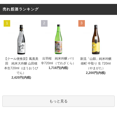
売れ筋酒ランキング
1
2
3
出羽桜 純米吟醸 バリ
【クール便推奨】鳳凰美
新流「山縣」純米吟醸
辛720ml （でわざくら）
田 純米大吟醸 山田穂
雄町 中取り 生 720ml
1,716円(内税)
本生720ml（ほうおうび
（やまがた）
でん）
2,200円(内税)
2,420円(内税)
もっと見る