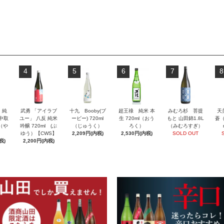
4
5
6
7
8
」純
武勇 「アイラブ
十九 Booby(ブ
超王祿 純米 本
みむろ杉 菩提
天
 中取
ユー」 八反 純米
ービー) 720ml
生 720ml（おう
もと 山田錦1.8L
蒼（
l（や
吟醸 720ml (ぶ
（じゅうく）
ろく）
（みむろすぎ）
ゆう）【CWS】
2,209円(内税)
2,530円(内税)
SOLD OUT
税)
2,200円(内税)