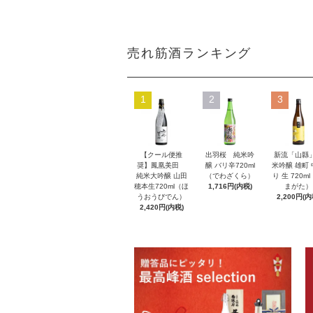
売れ筋酒ランキング
1
2
3
【クール便推
出羽桜 純米吟
新流「山縣
奨】鳳凰美田
醸 バリ辛720ml
米吟醸 雄町
純米大吟醸 山田
（でわざくら）
り 生 720m
穂本生720ml（ほ
1,716円(内税)
まがた）
うおうびでん）
2,200円(内
2,420円(内税)