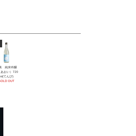
美 純米吟醸
あおい）720
ml(てんび)
SOLD OUT