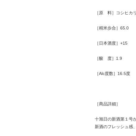
［原 料］コシヒカ
［精米歩合］65.0
［日本酒度］+15
［酸 度］1.9
［Alc度数］16.5度
［商品詳細］
十旭日の新酒第１号
新酒のフレッシュ感、