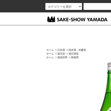
ホーム
>
日本酒
>
純米酒・本醸造
ホーム
>
蔵元別
>
旭日酒造
ホーム
>
都道府県
>
島根県