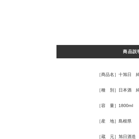
商品説
［商品名］十旭日 
［種 別］日本酒 
［容 量］1800ml
［産 地］島根県
［蔵 元］旭日酒造