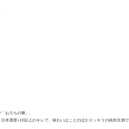
リ
が「おろちの舞」。
日本酒度+10以上のキレで、味わいはことのほかスッキリの純米生酒