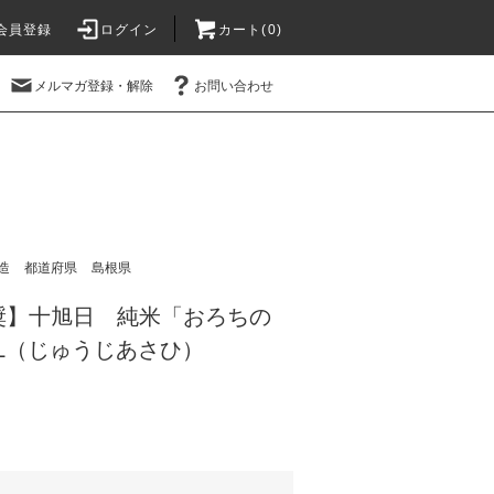
会員登録
ログイン
カート(
0
)
メルマガ登録・解除
お問い合わせ
造
都道府県
島根県
奨】十旭日 純米「おろちの
8L（じゅうじあさひ）