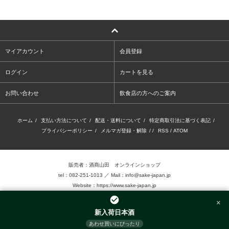
マイアカウント
会員登録
ログイン
カートを見る
お問い合わせ
飲食店の方へのご案内
ホーム
/
支払い方法について
/
配送・送料について
/
特定商取引法に基づく表記
/
プライバシーポリシー
/
メルマガ登録・解除
/ /
RSS
/
ATOM
販売者：酒商山田 オンラインショップ
tel：082-251-1013 ／ Mail：info@sake-japan.jp
Website：
https://www.sake-japan.jp
×
未成年者の飲酒は、法律で禁じられています。
新入荷日本酒
当店では、20歳以上の年齢であることを確認 できない場合、お酒を販売致しません。
あわせ買いにぴったり