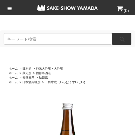
(
0
)
ホーム
>
日本酒
>
純米大吟醸・大吟醸
ホーム
>
蔵元別
>
福禄寿酒造
ホーム
>
都道府県
>
秋田県
ホーム
>
日本酒銘柄別
>
一白水成（いっぱくすいせい)