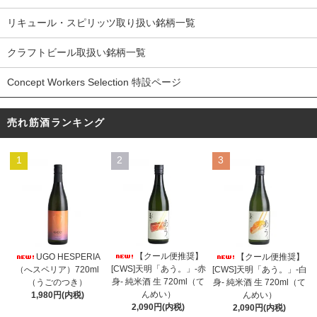
リキュール・スピリッツ取り扱い銘柄一覧
クラフトビール取扱い銘柄一覧
Concept Workers Selection 特設ページ
売れ筋酒ランキング
1
2
3
【クール便推奨】
UGO HESPERIA
【クール便推奨】
[CWS]天明「あう。」-赤
（へスペリア）720ml
[CWS]天明「あう。」-白
身- 純米酒 生 720ml（て
（うごのつき）
身- 純米酒 生 720ml（て
んめい）
1,980円(内税)
んめい）
2,090円(内税)
2,090円(内税)