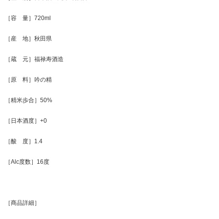
［容 量］720ml
［産 地］秋田県
［蔵 元］福禄寿酒造
［原 料］吟の精
［精米歩合］50%
［日本酒度］+0
［酸 度］1.4
［Alc度数］16度
［商品詳細］