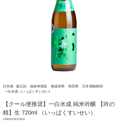
日本酒
蔵元別
福禄寿酒造
都道府県
秋田県
日本酒銘柄別
一白水成（いっぱくすいせい)
【クール便推奨】一白水成 純米吟醸 【吟の
精】生 720ml （いっぱくすいせい）
2390010010402