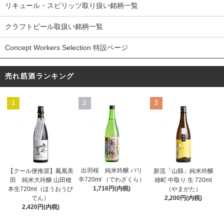
リキュール・スピリッツ取り扱い銘柄一覧
クラフトビール取扱い銘柄一覧
Concept Workers Selection 特設ページ
売れ筋酒ランキング
1
2
3
出羽桜 純米吟醸 バリ
【クール便推奨】鳳凰美
新流「山縣」純米吟醸
辛720ml （でわざくら）
田 純米大吟醸 山田穂
雄町 中取り 生 720ml
1,716円(内税)
本生720ml（ほうおうび
（やまがた）
でん）
2,200円(内税)
2,420円(内税)