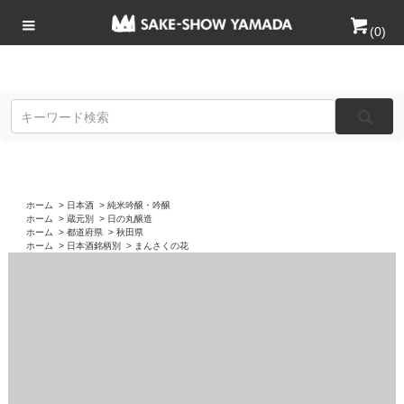
(
0
)
ホーム
>
日本酒
>
純米吟醸・吟醸
ホーム
>
蔵元別
>
日の丸醸造
ホーム
>
都道府県
>
秋田県
ホーム
>
日本酒銘柄別
>
まんさくの花