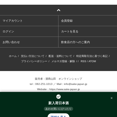
マイアカウント
会員登録
ログイン
カートを見る
お問い合わせ
飲食店の方へのご案内
ホーム
/
支払い方法について
/
配送・送料について
/
特定商取引法に基づく表記
/
プライバシーポリシー
/
メルマガ登録・解除
/ /
RSS
/
ATOM
販売者：酒商山田 オンラインショップ
tel：082-251-1013 ／ Mail：info@sake-japan.jp
Website：
https://www.sake-japan.jp
×
未成年者の飲酒は、法律で禁じられています。
新入荷日本酒
当店では、20歳以上の年齢であることを確認 できない場合、お酒を販売致しません。
あわせ買いにぴったり
©2016.Sake-Show Yamada Inc. Allrights reserved.