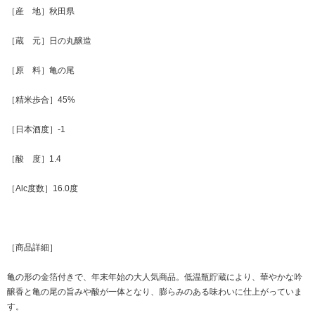
［産 地］秋田県
［蔵 元］日の丸醸造
［原 料］亀の尾
［精米歩合］45%
［日本酒度］-1
［酸 度］1.4
［Alc度数］16.0度
［商品詳細］
亀の形の金箔付きで、年末年始の大人気商品。低温瓶貯蔵により、華やかな吟
醸香と亀の尾の旨みや酸が一体となり、膨らみのある味わいに仕上がっていま
す。