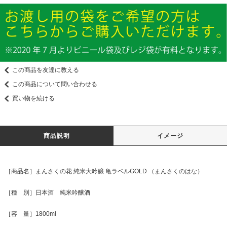
この商品を友達に教える
この商品について問い合わせる
買い物を続ける
商品説明
イメージ
［商品名］まんさくの花 純米大吟醸 亀ラベルGOLD （まんさくのはな）
［種 別］日本酒 純米吟醸酒
［容 量］1800ml