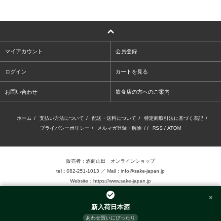
マイアカウント
会員登録
ログイン
カートを見る
お問い合わせ
飲食店の方へのご案内
ホーム
/
支払い方法について
/
配送・送料について
/
特定商取引法に基づく表記
/
プライバシーポリシー
/
メルマガ登録・解除
/ /
RSS
/
ATOM
販売者：酒商山田 オンラインショップ
tel：082-251-1013 ／ Mail：info@sake-japan.jp
Website：
https://www.sake-japan.jp
×
未成年者の飲酒は、法律で禁じられています。
新入荷日本酒
当店では、20歳以上の年齢であることを確認 できない場合、お酒を販売致しません。
あわせ買いにぴったり