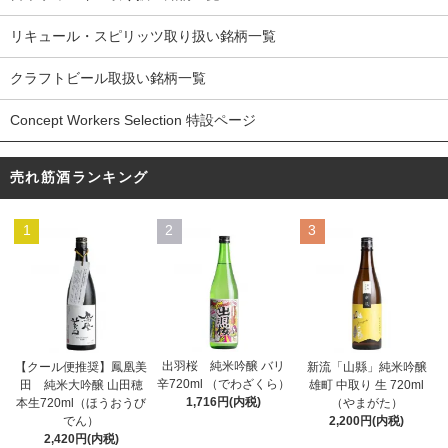
リキュール・スピリッツ取り扱い銘柄一覧
クラフトビール取扱い銘柄一覧
Concept Workers Selection 特設ページ
売れ筋酒ランキング
1
2
3
出羽桜 純米吟醸 バリ
【クール便推奨】鳳凰美
新流「山縣」純米吟醸
辛720ml （でわざくら）
田 純米大吟醸 山田穂
雄町 中取り 生 720ml
1,716円(内税)
本生720ml（ほうおうび
（やまがた）
でん）
2,200円(内税)
2,420円(内税)