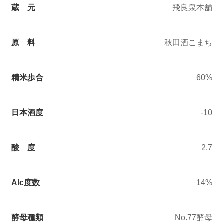
蔵 元
飛良泉本舗
原 料
秋田酒こまち
精米歩合
60%
日本酒度
-10
酸 度
2.7
Alc度数
14%
酵母種類
No.77酵母